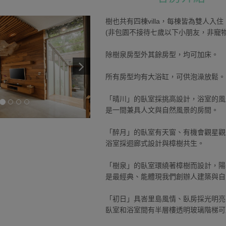
樹也共有四棟villa，每棟皆為雙人
(非包園不接待七歲以下小朋友，非寵物
除樹泉房型外其餘房型，均可加床。
所有房型均有大浴缸，可供泡澡放鬆。
「晴川」的臥室採挑高設計，浴室的風
是一間兼具人文與自然風景的房間。
「醉月」的臥室有天窗、有機會觀星觀
浴室採迴廊式設計與樟樹共生。
「樹泉」的臥室環繞著樟樹而設計，陽
是最經典、能體現我們創辦人建築與自
「初日」具峇里島風情、臥房採光明亮
臥室和浴室間有半層樓透明玻璃階梯可