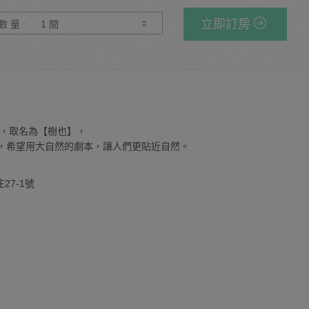
立即訂房
數 量 :
，取名為【樹也】，
仔】，希望用大自然的劇本，讓人們更貼近自然。
7-1號