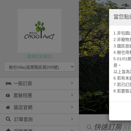
當您點
1.非包
2.非寵物
3.國民
4.樹也
選擇您的飯店
5.01/0
房。
以上皆為
6.若有
一般訂房
7.若已
8.若要取消訂
套裝特惠
飯店官網
訂單查詢
快速訂房
ST