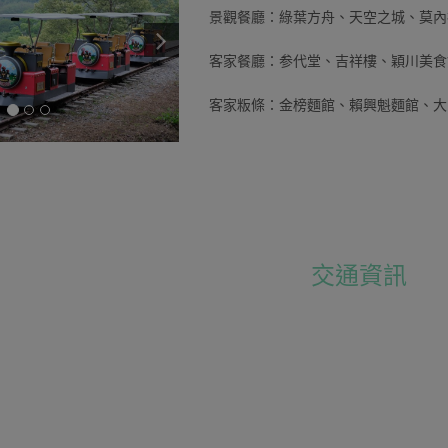
景觀餐廳：綠葉方舟、天空之城、莫內
客家餐廳：参代堂、吉祥樓、穎川美食
客家粄條：金榜麵館、賴興魁麵館、大
交通資訊