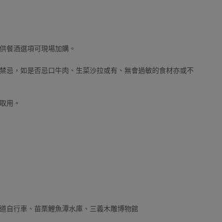
供餐酒選項可現場加購。
禁忌，如是否忌口牛肉、生菜沙拉或有、無會過敏的食材亦或不
取用。
道自行車、苗栗鯉魚潭水庫、三義木雕博物館