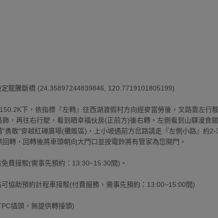
斷橋 (24.35897244839846, 120.7719101805199)
150.2K下，依指標『左轉』往西湖渡假村方向經麥當勞後，叉路靠左行
裝飾，再往右行駛，看到晒幸福伙房(正前方)後右轉。左側看到山驛漫食館
"勇敢"穿越紅磚廣場(攤販區)，上小坡遇前方岔路請走『左側小路』約2
供回轉，回轉後將車頭朝向大門口並按電鈴將有管家為您開門。
費接駁(需事先預約：13:30~15:30間)。
可協助預約計程車接駁(付費服務，需事先預約：13:00~15:00間)
TPC插頭，無提供轉接頭)