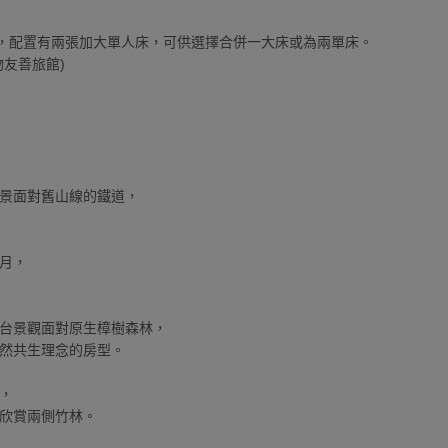
入住，配置有兩張加大單人床，可供選擇合併一大床或為兩單床。
友善旅館)
景面對舊山線的鐵道，
月，
台景觀面對原生樟樹森林，
然共生理念的房型。
，
欣賞兩側竹林。