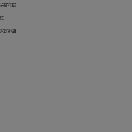
祕密花園
館
家好麵店