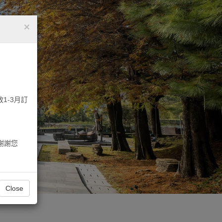
×
放1-3月訂
謝謝您
Close