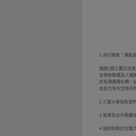
1.自行開車：導航設定龍騰
國道1號三義交流道
左側有斷橋及人偶
於紅磚廣場右轉，請
右前方有大空地可
2.三義火車站有提供免
3.苗栗及台中高鐵站
4.提供特斯拉充電(