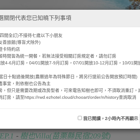
選關閉代表您已知曉下列事項
園(四間全訂)不接待七歲以下小朋友
友善旅館(導盲犬除外)
旅遊卡特約店
用餐時間皆為統一開餐，若無法接受相關訂房規定者，請勿訂房
1開放4-6月訂房，04/01開放7-9月訂房，07/01開放10-12月訂房，10/01開
當日十點過後開放(農曆過年為特殊節日，將另行提前公告開放預訂時間)
未盡事宜，則依樹也公告為主
訂房，但只是需要改期或改房型者，可來電告知樹也即可，不須取消重訂，
房，請至https://rwd.ezhotel.cloud/chooart/order/n/history查詢取消
我已閱讀，2小時內不再顯示
-
EP.1
樹也Villa(苗栗縣民宿209號)