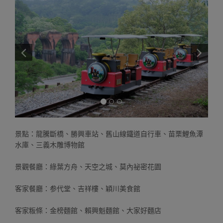
景點：龍騰斷橋、勝興車站、舊山線鐵道自行車、苗栗鯉魚潭
水庫、三義木雕博物館
景觀餐廳：綠葉方舟、天空之城、莫內祕密花園
客家餐廳：参代堂、吉祥樓、穎川美食館
客家粄條：金榜麵館、賴興魁麵館、大家好麵店