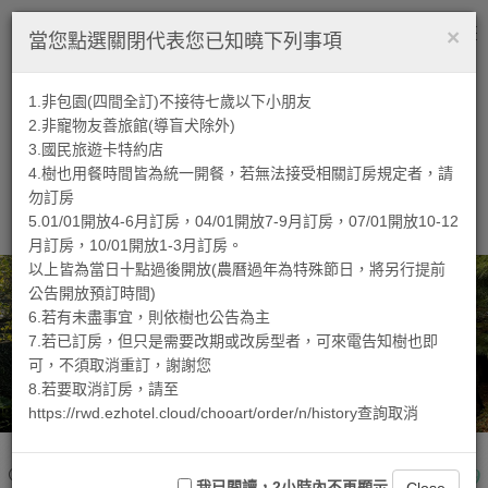
×
繁中
Tog
當您點選關閉代表您已知曉下列事項
nav
1.非包園(四間全訂)不接待七歲以下小朋友
2.非寵物友善旅館(導盲犬除外)
3.國民旅遊卡特約店
4.樹也用餐時間皆為統一開餐，若無法接受相關訂房規定者，請
勿訂房
5.01/01開放4-6月訂房，04/01開放7-9月訂房，07/01開放10-12
月訂房，10/01開放1-3月訂房。
以上皆為當日十點過後開放(農曆過年為特殊節日，將另行提前
公告開放預訂時間)
6.若有未盡事宜，則依樹也公告為主
7.若已訂房，但只是需要改期或改房型者，可來電告知樹也即
可，不須取消重訂，謝謝您
8.若要取消訂房，請至
https://rwd.ezhotel.cloud/chooart/order/n/history查詢取消
快速訂房
-
STEP.1
樹也Villa(苗栗縣民宿209
我已閱讀，2小時內不再顯示