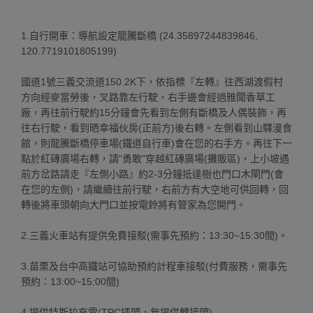
1.自行開車：導航設定龍騰斷橋 (24.35897244839846,
120.7719101805199)
國道1號三義交流道150.2K下，依指標『左轉』往西湖渡假村
方向經麥當勞後，叉路靠左行駛，右手邊會經過雅聞香草工
廠，再往前行駛約15分鐘會先看到左側有斷橋及人偶裝飾，再
往右行駛，看到晒幸福伙房(正前方)後右轉。左側看到山驛漫食
館，則龍騰斷橋停車場(鐵道自行車)會在您的右手方。再往下一
點於紅磚廣場右轉，請"勇敢"穿越紅磚廣場(攤販區)，上小坡遇
前方岔路請走『左側小路』約2-3分鐘抵達樹也門口木閘門(會
在您的左側)，請繼續往前行駛，右前方有大空地可供回轉，回
轉後將車頭朝向大門口並按電鈴將有管家為您開門。
2.三義火車站有提供免費接駁(需事先預約：13:30~15:30間)。
3.苗栗及台中高鐵站可協助預約計程車接駁(付費服務，需事先
預約：13:00~15:00間)
4.提供特斯拉充電(TPC插頭，無提供轉接頭)