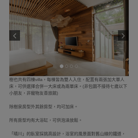
樹也共有四棟villa，每棟皆為雙人入住，配置有兩張加大單人
床，可供選擇合併一大床或為兩單床。(非包園不接待七歲以下
小朋友，非寵物友善旅館)
除樹泉房型外其餘房型，均可加床。
所有房型均有大浴缸，可供泡澡放鬆。
「晴川」的臥室採挑高設計，浴室的風景面對舊山線的鐵道，