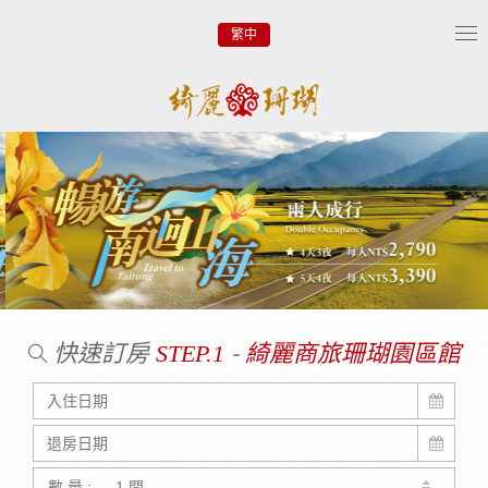
繁中
Tog
nav
快速訂房
-
STEP.1
綺麗商旅珊瑚園區館
數 量 :