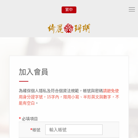
繁中
Tog
nav
加入會員
為確保個人隱私及符合個資法規範，帳號與密碼
請避免使
用身分證字號，15字內，限用小寫、半形英文與數字，不
能有空白
。
*
必填項目
*
帳號