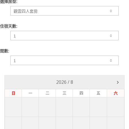
選擇房型:
住宿天數:
間數:
2026
/
8
日
一
二
三
四
五
六