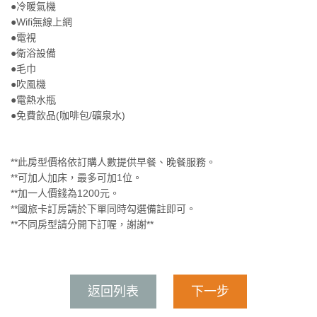
●冷暖氣機
●Wifi無線上網
●電視
●衛浴設備
●毛巾
●吹風機
●電熱水瓶
●免費飲品(咖啡包/礦泉水)
**此房型價格依訂購人數提供早餐、晚餐服務。
**可加人加床，最多可加1位。
**加一人價錢為1200元。
**國旅卡訂房請於下單同時勾選備註即可。
**不同房型請分開下訂喔，謝謝**
返回列表
下一步