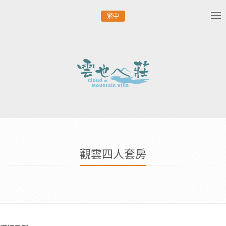
繁中
Tog
nav
觀雲四人套房