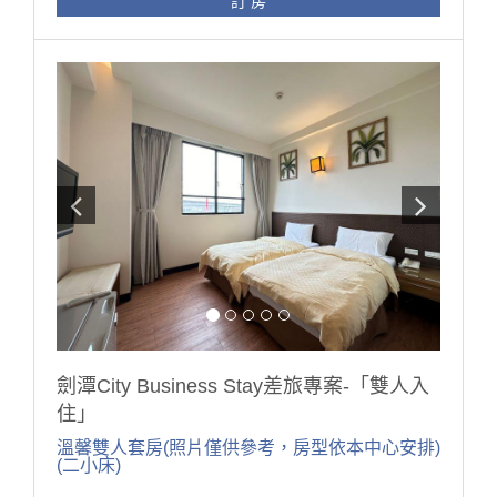
訂 房
❗ 入住需出示公司派遣單、商務訪問邀請函、會議或活動
報到證明等文件。若現場無法出示，須現場補足原房價
差額。（網頁上價格已優惠）
❗ 本專案不適用旅行社及團體訂房。
❗ 本活動不搭配其他優惠活動、住宿券、折抵券同時使
用，每日限量，售完為止。
❗ 若有未盡事宜，本中心保留最終解釋權。
「為響應環保，配合環保署減塑計畫，本中心於
113/7/1 起不再提供一次性備品與瓶裝水，房內有提供洗
髮精、沐浴乳、大小毛巾，提醒您，記得攜帶個人旅行
用備品！」
「本中心接待對象，凡學生、志工、未滿四十歲之青年
或參加公益、教育、服務、健康等研習活動之人員，皆
劍潭City Business Stay差旅專案-「雙人入
可辦理入住。」
住」
溫馨雙人套房(照片僅供參考，房型依本中心安排)
(二小床)