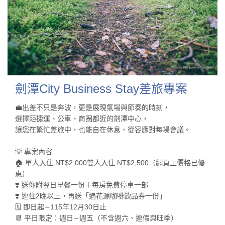
劍潭City Business Stay差旅專案
💼出差不只是奔波，更是展現氣場與節奏的時刻，
選擇距捷運、公車、商圈都近的劍潭中心，
讓您在繁忙差旅中，也能自在休息、從容應對每場會議。
💡 專案內容
🏠 單人入住 NT$2,000雙人入住 NT$2,500（網頁上價格已優
惠）
❣️ 送你附翌日早餐一份＋每房免費停車一部
❣️ 連住2晚以上，再送「遇花源咖啡飲品券一份」
🗓️ 即日起∼115年12月30日止
📆 平日限定：週日∼週五（不含週六、連假與旺季）