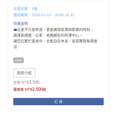
住宿天數：1晚
適用期限：2026-02-10 ~ 2026-10-31
特惠說明
💼出差不只是奔波，更是展現氣場與節奏的時刻，
選擇距捷運、公車、商圈都近的劍潭中心，
讓您在繁忙差旅中，也能自在休息、從容應對每場會
議。
💡 專案內容
more
🏠 雙人入住 NT$2,500（網頁上價格已優惠）
❣️ 送你附翌日早餐兩份＋每房免費停車一部
房型介紹
❣️ 連住2晚以上，再送「遇花源咖啡飲品券兩份」
🗓️ 即日起∼115年12月30日止
3,500
NT$
定價:
📆 平日限定：週日∼週五（不含週六、連假與旺季）
2,500
NT$
優惠價:
起
📌 注意事項
訂 房
❗ 入住需出示公司派遣單、商務訪問邀請函、會議或活動
報到證明等文件。若現場無法出示，須現場補足原房價
差額。（網頁上價格已優惠）