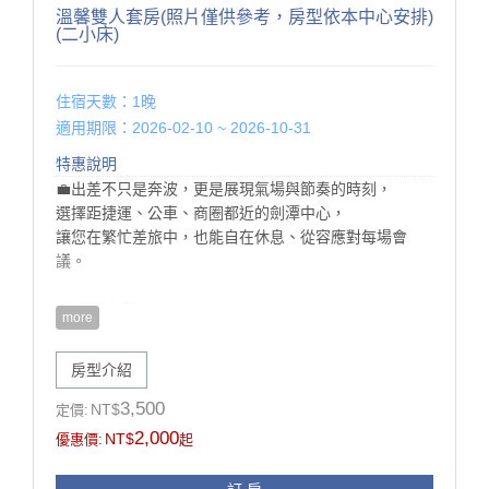
溫馨雙人套房(照片僅供參考，房型依本中心安排)
(二小床)
住宿天數：1晚
適用期限：2026-02-10 ~ 2026-10-31
特惠說明
💼出差不只是奔波，更是展現氣場與節奏的時刻，
選擇距捷運、公車、商圈都近的劍潭中心，
讓您在繁忙差旅中，也能自在休息、從容應對每場會
議。
💡 專案內容
more
🏠 單人入住 NT$2,000（網頁上價格已優惠）
❣️ 送你附翌日早餐一份＋每房免費停車一部
房型介紹
❣️ 連住2晚以上，再送「遇花源咖啡飲品券一份」
🗓️ 即日起∼115年12月30日止
3,500
NT$
定價:
📆 平日限定：週日∼週五（不含週六、連假與旺季）
2,000
NT$
優惠價:
起
📌 注意事項