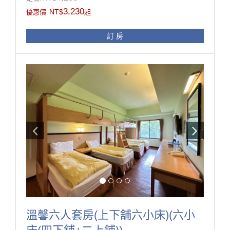
用備品!
3,230
NT$
優惠價:
起
訂 房
房型設施介紹
32吋液晶螢幕、衛浴乾溼分離、洗髮精、沐浴乳、吹風
機、衣櫃、高級羽絨被、可調式恆溫空調、高級防火
門、防火建材
※本中心接待對象，凡學生、志工、未滿四十歲之青年
或參加公益、教育、服務、健康等研習活動之人員，皆
可辦理入住。
房型設備
溫馨六人套房(上下舖六小床)(六小