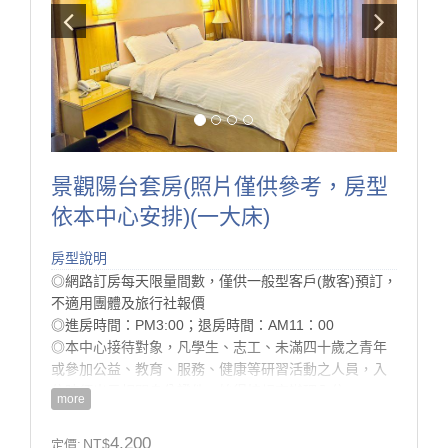
景觀陽台套房(照片僅供參考，房型
依本中心安排)(一大床)
房型說明
◎網路訂房每天限量間數，僅供一般型客戶(散客)預訂，
不適用團體及旅行社報價
◎進房時間：PM3:00；退房時間：AM11：00
◎本中心接待對象，凡學生、志工、未滿四十歲之青年
或參加公益、教育、服務、健康等研習活動之人員，入
住時須出示相關身分證件，始得按規定辦理入住。
more
◎為配合環保署減塑計畫， 本中心將於113/7/1 起不再
提供一次性備品與瓶裝水， 提醒您，記得攜帶個人旅行
4,200
NT$
定價: