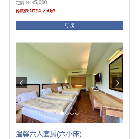
5,600
NT$
定價:
用備品!
4,250
NT$
優惠價:
起
房型設施介紹
訂 房
32吋液晶螢幕、衛浴乾溼分離、洗髮精、沐浴乳、吹風
機、衣櫃、高級羽絨被、可調式恆溫空調、高級防火
門、防火建材
※本中心接待對象，凡學生、志工、未滿四十歲之青年
或參加公益、教育、服務、健康等研習活動之人員，皆
可辦理入住。
房型設備
溫馨六人套房(六小床)