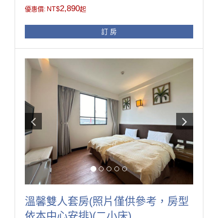
用備品!
2,890
NT$
優惠價:
起
房型設施介紹
訂 房
32吋液晶螢幕、衛浴乾溼分離、洗髮精、沐浴乳、吹風
機、衣櫃、高級羽絨被、可調式恆溫空調、高級防火
門、防火建材
※本中心接待對象，凡學生、志工、未滿四十歲之青年
或參加公益、教育、服務、健康等研習活動之人員，皆
可辦理入住。
房型設備
溫馨雙人套房(照片僅供參考，房型
依本中心安排)(二小床)