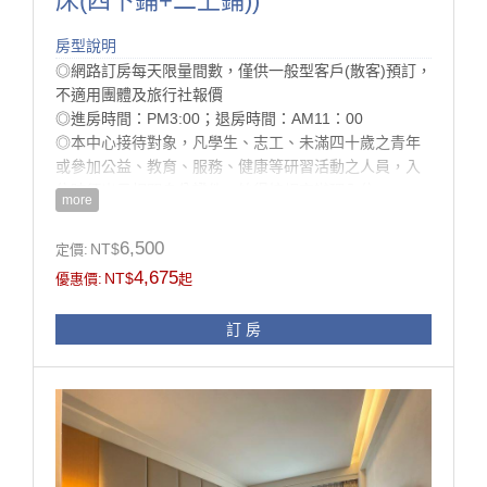
床(四下鋪+二上鋪))
房型說明
◎網路訂房每天限量間數，僅供一般型客戶(散客)預訂，
不適用團體及旅行社報價
◎進房時間：PM3:00；退房時間：AM11：00
◎本中心接待對象，凡學生、志工、未滿四十歲之青年
或參加公益、教育、服務、健康等研習活動之人員，入
住時須出示相關身分證件，始得按規定辦理入住。
more
◎為配合環保署減塑計畫， 本中心將於113/7/1 起不再
提供一次性備品與瓶裝水， 提醒您，記得攜帶個人旅行
6,500
NT$
定價:
用備品!
4,675
NT$
優惠價:
起
房型設施介紹
訂 房
32吋液晶螢幕、衛浴乾溼分離、洗髮精、沐浴乳、吹風
機、衣櫃、高級羽絨被、可調式恆溫空調、高級防火
門、防火建材
※本中心接待對象，凡學生、志工、未滿四十歲之青年
或參加公益、教育、服務、健康等研習活動之人員，皆
可辦理入住。