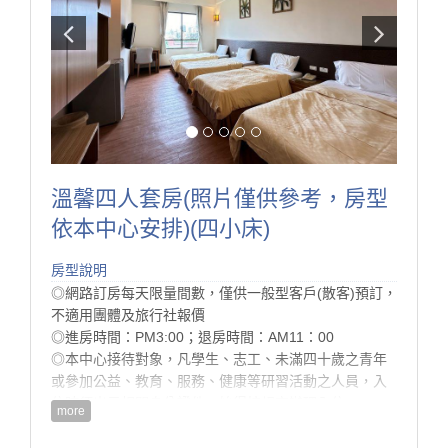
房型設備
溫馨四人套房(照片僅供參考，房型
依本中心安排)(四小床)
房型說明
◎網路訂房每天限量間數，僅供一般型客戶(散客)預訂，
不適用團體及旅行社報價
◎進房時間：PM3:00；退房時間：AM11：00
◎本中心接待對象，凡學生、志工、未滿四十歲之青年
或參加公益、教育、服務、健康等研習活動之人員，入
住時須出示相關身分證件，始得按規定辦理入住。
more
◎為配合環保署減塑計畫， 本中心將於113/7/1 起不再
提供一次性備品與瓶裝水， 提醒您，記得攜帶個人旅行