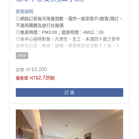
房型說明
◎網路訂房每天限量間數，僅供一般型客戶(散客)預訂，
不適用團體及旅行社報價
◎進房時間：PM3:00；退房時間：AM11：00
◎本中心接待對象，凡學生、志工、未滿四十歲之青年
或參加公益、教育、服務、健康等研習活動之人員，入
住時須出示相關身分證件，始得按規定辦理入住。
more
◎為配合環保署減塑計畫， 本中心將於113/7/1 起不再
提供一次性備品與瓶裝水， 提醒您，記得攜帶個人旅行
3,200
NT$
定價:
用備品!
2,720
NT$
優惠價:
起
房型設施介紹
訂 房
32吋液晶螢幕、衛浴乾溼分離、洗髮精、沐浴乳、吹風
機、衣櫃、高級羽絨被、可調式恆溫空調、高級防火
門、防火建材
※本中心接待對象，凡學生、志工、未滿四十歲之青年
或參加公益、教育、服務、健康等研習活動之人員，皆
可辦理入住。