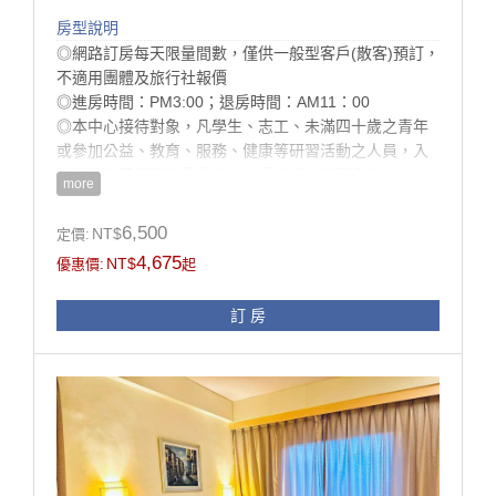
房型說明
◎網路訂房每天限量間數，僅供一般型客戶(散客)預訂，
不適用團體及旅行社報價
◎進房時間：PM3:00；退房時間：AM11：00
◎本中心接待對象，凡學生、志工、未滿四十歲之青年
或參加公益、教育、服務、健康等研習活動之人員，入
住時須出示相關身分證件，始得按規定辦理入住。
more
◎為配合環保署減塑計畫， 本中心將於113/7/1 起不再
提供一次性備品與瓶裝水， 提醒您，記得攜帶個人旅行
6,500
NT$
定價:
用備品!
4,675
NT$
優惠價:
起
房型設施介紹
訂 房
32吋液晶螢幕、衛浴乾溼分離、洗髮精、沐浴乳、吹風
機、衣櫃、高級羽絨被、可調式恆溫空調、高級防火
門、防火建材
※本中心接待對象，凡學生、志工、未滿四十歲之青年
或參加公益、教育、服務、健康等研習活動之人員，皆
可辦理入住。
房型設備