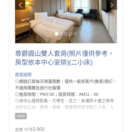
尊爵圓山雙人套房(照片僅供參考，
房型依本中心安排)(二小床)
房型說明
◎網路訂房每天限量間數，僅供一般型客戶(散客)預訂，
不適用團體及旅行社報價
◎進房時間：PM3:00；退房時間：AM11：00
◎本中心接待對象，凡學生、志工、未滿四十歲之青年
或參加公益、教育、服務、健康等研習活動之人員，入
住時須出示相關身分證件，始得按規定辦理入住。
more
◎為配合環保署減塑計畫， 本中心將於113/7/1 起不再
提供一次性備品與瓶裝水， 提醒您，記得攜帶個人旅行
3,900
NT$
定價: