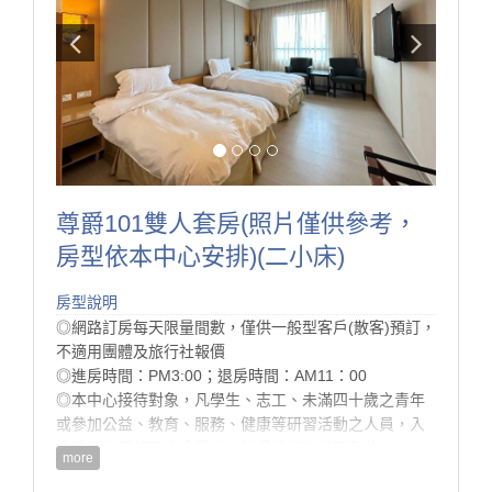
房型設備
尊爵101雙人套房(照片僅供參考，
房型依本中心安排)(二小床)
房型說明
◎網路訂房每天限量間數，僅供一般型客戶(散客)預訂，
不適用團體及旅行社報價
◎進房時間：PM3:00；退房時間：AM11：00
◎本中心接待對象，凡學生、志工、未滿四十歲之青年
或參加公益、教育、服務、健康等研習活動之人員，入
住時須出示相關身分證件，始得按規定辦理入住。
more
◎為配合環保署減塑計畫， 本中心將於113/7/1 起不再