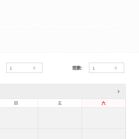
間數:
四
五
六