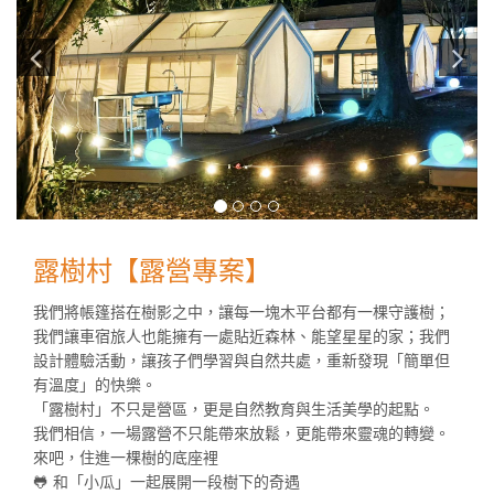
露樹村【露營專案】
我們將帳篷搭在樹影之中，讓每一塊木平台都有一棵守護樹；
我們讓車宿旅人也能擁有一處貼近森林、能望星星的家；我們
設計體驗活動，讓孩子們學習與自然共處，重新發現「簡單但
有溫度」的快樂。
「露樹村」不只是營區，更是自然教育與生活美學的起點。
我們相信，一場露營不只能帶來放鬆，更能帶來靈魂的轉變。
來吧，住進一棵樹的底座裡
🐸 和「小瓜」一起展開一段樹下的奇遇