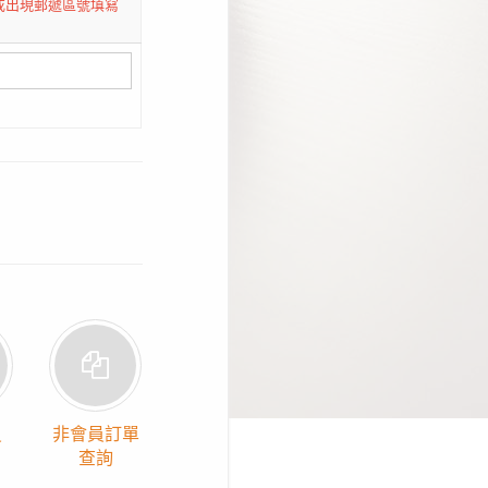
或出現郵遞區號填寫
員
非會員訂單
查詢