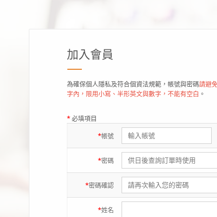
加入會員
為確保個人隱私及符合個資法規範，帳號與密碼
請避免
字內，限用小寫、半形英文與數字，不能有空白
。
*
必填項目
*
帳號
*
密碼
*
密碼
確認
*
姓名