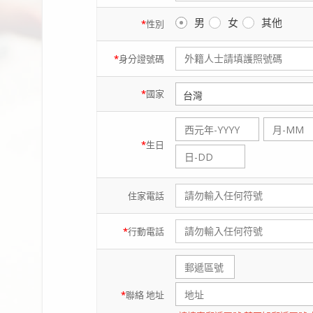
男
女
其他
*
性別
*
身分證
號碼
*
國家
*
生日
住家
電話
*
行動
電話
*
聯絡
地址