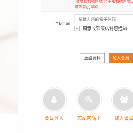
(請填寫郵遞區號 若不知郵遞區號
錯誤 請打000)
*
E-mail
願意收到飯店特惠通知
重設資料
加入會員
會員登入
忘記密碼？
加入會