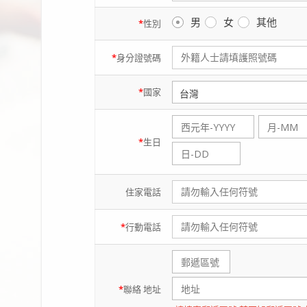
男
女
其他
*
性別
*
身分證
號碼
*
國家
*
生日
住家
電話
*
行動
電話
*
聯絡
地址