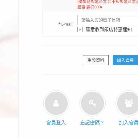
(請填寫郵遞區號 若不知郵遞區號
錯誤 請打000)
*
E-mail
願意收到飯店特惠通知
重設資料
加入會員
會員登入
忘記密碼？
加入會