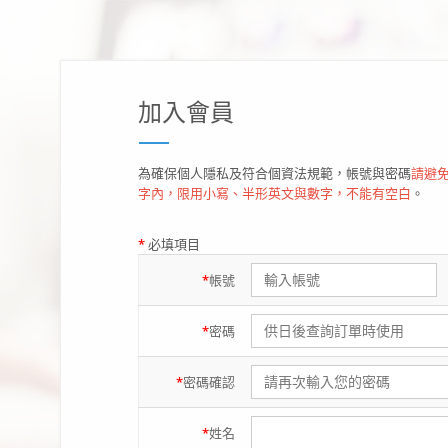
加入會員
為確保個人隱私及符合個資法規範，帳號與密碼
請避免
字內，限用小寫、半形英文與數字，不能有空白
。
*
必填項目
*
帳號
*
密碼
*
密碼
確認
*
姓名