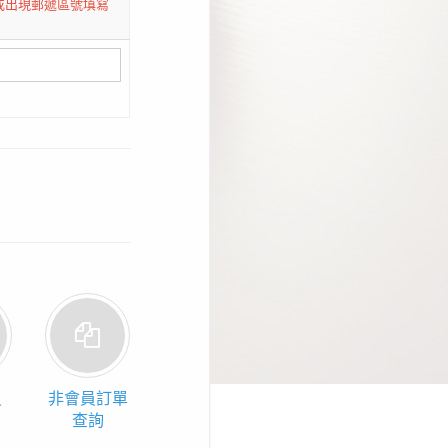
或出現郵遞區號填寫
員
非會員訂單
查詢