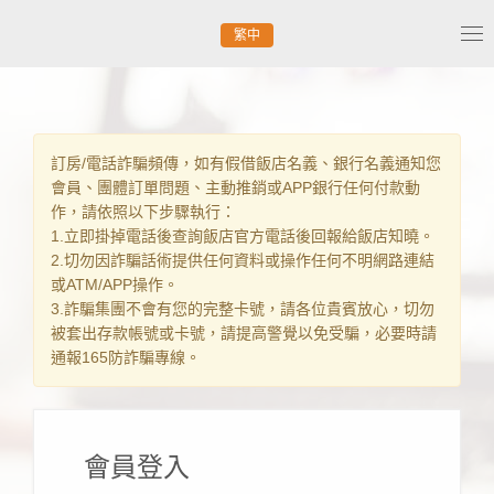
繁中
Tog
nav
訂房/電話詐騙頻傳，如有假借飯店名義、銀行名義通知您
會員、團體訂單問題、主動推銷或APP銀行任何付款動
作，請依照以下步驟執行：
1.立即掛掉電話後查詢飯店官方電話後回報給飯店知曉。
2.切勿因詐騙話術提供任何資料或操作任何不明網路連結
或ATM/APP操作。
3.詐騙集團不會有您的完整卡號，請各位貴賓放心，切勿
被套出存款帳號或卡號，請提高警覺以免受騙，必要時請
通報165防詐騙專線。
會員登入