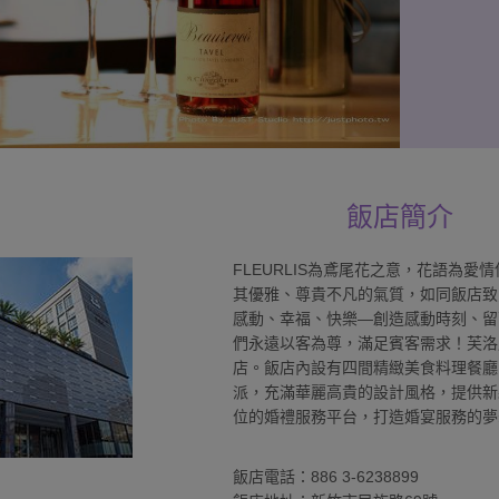
飯店簡介
FLEURLIS為鳶尾花之意，花語為
其優雅、尊貴不凡的氣質，如同飯店致
感動、幸福、快樂—創造感動時刻、留
們永遠以客為尊，滿足賓客需求！芙洛
店。飯店內設有四間精緻美食料理餐廳
派，充滿華麗高貴的設計風格，提供新
位的婚禮服務平台，打造婚宴服務的夢
飯店電話：886 3-6238899