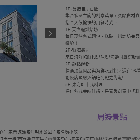
1F-食譜自助百匯
集合多國主廚的創意菜單，突顯食材真
您全天候愉快的用餐時光。
1F 芙洛麗烘焙坊
每日現烤各式麵包、糕點，烘焙坊兼容
繽紛！
2F-野海壽司
來自海洋的鮮甜野味!野海壽司嚴選新
2F-銅話鍋物
精選頂級肉品與海鮮吃到飽，還有16
創飯店頂級火鍋吃到飽之先潮!
5F-東方軒中式料理
提供各式美味佳餚，是喜愛創意中式料
周邊景點
物中心/ 東門城護城河親水公園 / 城隍廟小吃
海天一線/南寮漁港市集 / 內灣老街/北埔老街/南庄山林/尖石溫泉/雪霸國