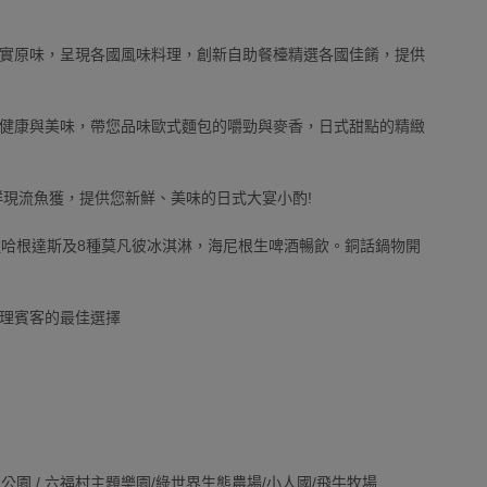
實原味，呈現各國風味料理，創新自助餐檯精選各國佳餚，提供
健康與美味，帶您品味歐式麵包的嚼勁與麥香，日式甜點的精緻
鮮現流魚獲，提供您新鮮、美味的日式大宴小酌!
種哈根達斯及8種莫凡彼冰淇淋，海尼根生啤酒暢飲。銅話鍋物開
理賓客的最佳選擇
家公園 / 六福村主題樂園/綠世界生態農場/小人國/飛牛牧場