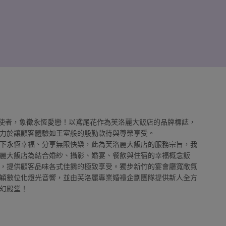
愛情使者，象徵永恆愛戀！以鳶尾花作為芙洛麗大飯店的品牌標誌，
力於讓顧客體驗如王室般的殷勤款待與尊榮享受。
下永恆幸福、分享無限快樂，此為芙洛麗大飯店的服務宗旨，我
麗大飯店為結合婚紗、攝影、婚宴、餐飲與住宿的幸福概念飯
，提供顧客品味各式佳餚的極致享受。獨步新竹的宴會廳寬敞氣
穎數位化燈光音響，並由芙洛麗專業婚禮企劃團隊提供新人全方
幻殿堂！