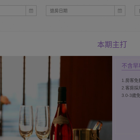
本期主打
不含早
1.房客
2.客房
3.0-3