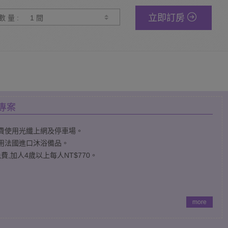
立即訂房
數 量 :
專案
免費使用光纖上網及停車場。
採用法國進口沐浴備品。
歲免費,加人4歲以上每人NT$770。
more