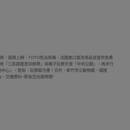
視、寬頻上網、TOTO免治馬桶、法國進口盥洗用品並提供免費
地『三民路隆恩圳綠帶』與親子玩樂天堂『中央公園』，再步行
巨城購物中心』，逛街、玩樂超方便！另外，新竹市立動物園、城隍
內，交通便利~節省您出遊時間!