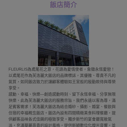
飯店簡介
FLEURLIS為鳶尾花之意，花語為愛情使者，象徵永恆愛戀！
以鳶尾花作為芙洛麗大飯店的品牌標誌，其優雅、尊貴不凡的
氣質，如同飯店致力於讓顧客體驗如王室般的殷勤款待與尊榮
享受。
感動、幸福、快樂—創造感動時刻、留下永恆幸福、分享無限
快樂，此為芙洛麗大飯店的服務宗旨，我們永遠以客為尊，滿
足賓客需求！芙洛麗大飯店為結合婚紗、攝影、婚宴、餐飲與
住宿的幸福概念飯店。飯店內設有四間精緻美食料理餐廳，提
供顧客品味各式佳餚的極致享受。獨步新竹的宴會廳寬敞氣
派，充滿華麗高貴的設計風格，提供新穎數位化燈光音響，並