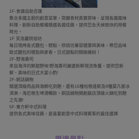
1F-食譜自助百匯
集合多國主廚的創意菜單，突顯食材真實原味，呈現各國風味
料理，創新自助餐檯精選各國佳餚，提供您全天候愉快的用餐
時光。
1F 芙洛麗烘焙坊
每日現烤各式麵包、糕點，烘焙坊兼容健康與美味，帶您品味
歐式麵包的嚼勁與麥香，日式甜點的精緻繽紛！
2F-野海壽司
來自海洋的鮮甜野味!野海壽司嚴選新鮮現流魚獲，提供您新
鮮、美味的日式大宴小酌!
2F-銅話鍋物
精選頂級肉品與海鮮吃到飽，還有16種哈根達斯及8種莫凡彼冰
淇淋，海尼根生啤酒暢飲。銅話鍋物開創飯店頂級火鍋吃到飽
之先潮!
5F-東方軒中式料理
提供各式美味佳餚，是喜愛創意中式料理賓客的最佳選擇