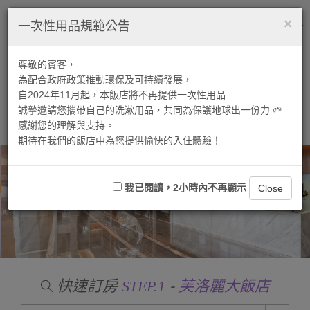
×
繁中
ENGLISH
Tog
一次性用品規範公告
nav
尊敬的賓客，
為配合政府政策推動環保及可持續發展，
自2024年11月起，本飯店將不再提供一次性用品
誠摯邀請您攜帶自己的洗漱用品，共同為保護地球出一份力 🌱
感謝您的理解與支持。
期待在我們的飯店中為您提供愉快的入住體驗！
我已閱讀，2小時內不再顯示
Close
快速訂房
-
STEP.1
芙洛麗大飯店