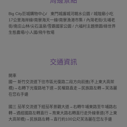
周邊景點
Big City巨城購物中心/ 東門城護城河親水公園 / 城隍廟小吃
17公里海岸線/南寮海天一線/南寮漁港市集 / 內灣老街/北埔老
街/南庄山林/尖石溫泉/雪霸國家公園 / 六福村主題樂園/綠世界
生態農場/小人國/飛牛牧場
交通資訊
開車
國一 新竹交流道下往市區光復路二段方向前進(不上東大高架
橋)→右轉下光復路地下道→民權路直走→民族路左轉→芙洛麗
在您右手邊
國三 茄苳交流道下經茄苳景觀大道→右轉牛埔東路至牛埔路右
轉→遇經國路左轉直行→育東大路右轉直行走外線車道(不上東
大高架橋)→民族路左轉→直行約100公尺芙洛麗在您左手邊