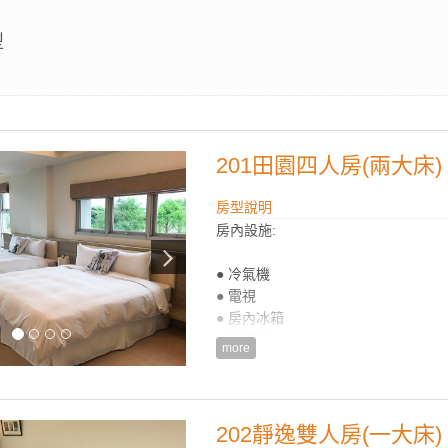
型
201田園四人房(兩大床)
房型說明
房內設施:
● 冷氣機
● 電視
● 房內冰箱
● 吹風機
more
● 電熱水瓶
● 盥洗用品(毛巾/浴巾/牙膏/牙刷/沐浴
● Wifi無線上網
● 衛浴設備：(乾濕分離衛浴)
202靜逸雙人房(一大床)