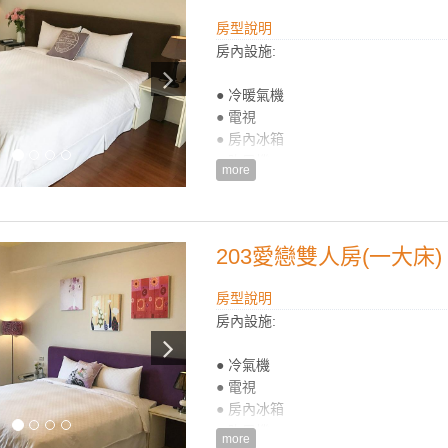
● 免費飲品(咖啡包/礦泉水/茶包/餅乾)
● 附設陽台
房型說明
房內設施:
**此房型價格依訂購人數提供早餐服
**此房型無法提供加床服務。
● 冷暖氣機
● 電視
**國旅卡訂房請於下單同時勾選備註
● 房內冰箱
● 吹風機
more
● 電熱水瓶
● 盥洗用品(毛巾/浴巾/牙膏/牙刷/沐浴
● Wifi無線上網
● 衛浴設備：(乾溼分離+浴缸)
203愛戀雙人房(一大床)
● 免費飲品(咖啡包/礦泉水/茶包/餅乾)
● 附設陽台
房型說明
房內設施:
線上訂房-房型說明補充資料：
**此房型價格依訂購人數提供早餐服
● 冷氣機
**可加人加床，最多可加1位。
● 電視
**孩童3歲以上12歲以下加人不加床
● 房內冰箱
12歲以上加床每人加收$500元，春節$
● 吹風機
more