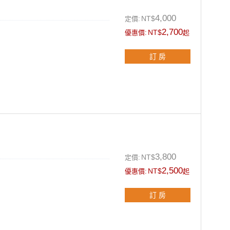
4,000
NT$
定價:
2,700
NT$
優惠價:
起
務。
訂 房
即可。
乳/洗髮精)
3,800
NT$
定價:
2,500
NT$
優惠價:
起
務。
訂 房
，每人酌收早餐及清潔費$300元，
700元。