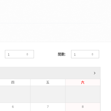
間數:
四
五
六
6
7
8