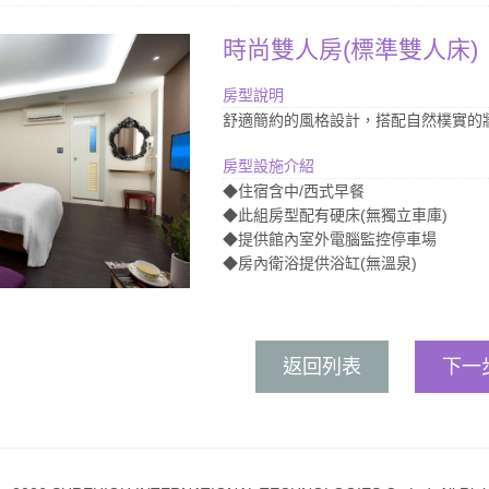
時尚雙人房(標準雙人床)
房型說明
舒適簡約的風格設計，搭配自然樸實的
房型設施介紹
◆住宿含中/西式早餐
◆此組房型配有硬床(無獨立車庫)
◆提供館內室外電腦監控停車場
◆房內衛浴提供浴缸(無溫泉)
返回列表
下一