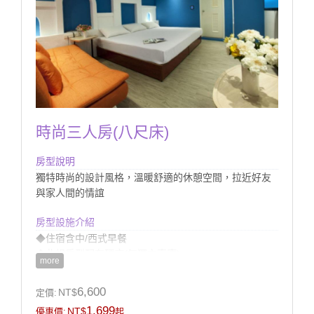
時尚三人房(八尺床)
房型說明
獨特時尚的設計風格，溫暖舒適的休憩空間，拉近好友
與家人間的情誼
房型設施介紹
◆住宿含中/西式早餐
◆此組房型配有硬床(無獨立車庫)
more
◆提供館內室外電腦監控停車場
◆房內衛浴提供浴缸(無溫泉)
6,600
NT$
定價:
1,699
NT$
優惠價:
起