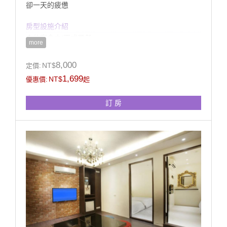
卻一天的疲憊
房型設施介紹
◆住宿含中/西式早餐
more
◆此組房型位於2樓(無電梯)、帶有獨立客廳(無獨立車
庫)
8,000
NT$
定價:
◆提供館內室外電腦監控停車場
1,699
NT$
優惠價:
起
◆房內衛浴提供浴缸(無溫泉)、獨立淋浴設備
訂 房