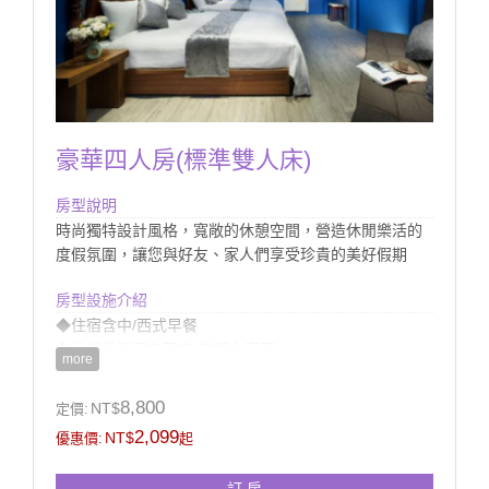
豪華四人房(標準雙人床)
房型說明
時尚獨特設計風格，寬敞的休憩空間，營造休閒樂活的
度假氛圍，讓您與好友、家人們享受珍貴的美好假期
房型設施介紹
◆住宿含中/西式早餐
◆此組房型配有硬床(無獨立車庫)
more
※若無備註需求則依現場狀況安排
◆提供館內室外電腦監控停車場
8,800
NT$
定價:
◆房內衛浴提供浴缸(無溫泉)
2,099
NT$
優惠價:
起