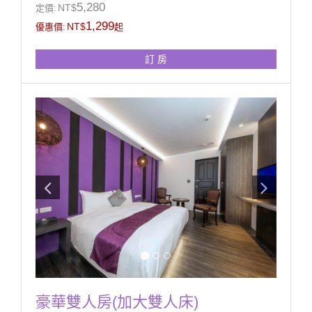
◆房內衛浴提供浴缸(無溫泉)
5,280
NT$
定價:
1,299
NT$
優惠價:
起
訂 房
豪華雙人房(加大雙人床)