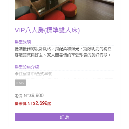
VIP八人房(標準雙人床)
房型說明
低調優雅的設計風格，搭配柔和燈光，寬敞明亮的獨立
客廳讓您與好友、家人間盡情的享受珍貴的美好假期。
房型設施介紹
◆住宿含中/西式早餐
◆此組房型為2房1廳1衛、位於2樓(無電梯)(無獨立車庫)
more
◆提供館內室外電腦監控停車場
◆房內衛浴提供浴缸(無溫泉)、獨立淋浴設備
9,900
NT$
定價:
2,699
NT$
優惠價:
起
訂 房