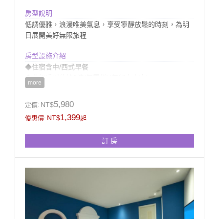
房型說明
低調優雅，浪漫唯美氣息，享受寧靜放鬆的時刻，為明
日展開美好無限旅程
房型設施介紹
◆住宿含中/西式早餐
◆此組房型位於2樓(無電梯)(無獨立車庫)
more
◆提供館內室外電腦監控停車場
◆房內衛浴提供浴缸(無溫泉)
5,980
NT$
定價:
1,399
NT$
優惠價:
起
訂 房