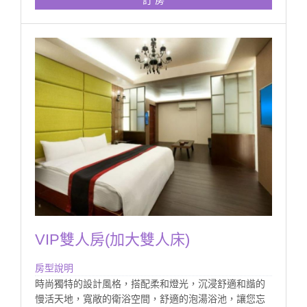
訂 房
VIP雙人房(加大雙人床)
房型說明
時尚獨特的設計風格，搭配柔和燈光，沉浸舒適和諧的
慢活天地，寬敞的衛浴空間，舒適的泡湯浴池，讓您忘