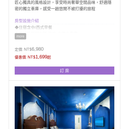
匠心獨具的風格設計，享受時尚奢華空間品味，舒適隱
密的獨立車庫，感受一趟悠閒不被打擾的旅程
房型設施介紹
◆住宿含中/西式早餐
◆此組房型配有硬/軟床(有獨立車庫)
more
※若無備註需求依現場安排
◆房內衛浴提供浴缸(無溫泉)、獨立淋浴設備
6,980
NT$
定價:
1,699
NT$
優惠價:
起
訂 房