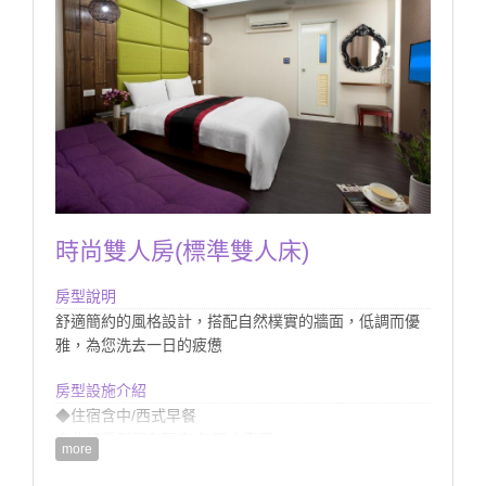
時尚雙人房(標準雙人床)
房型說明
舒適簡約的風格設計，搭配自然樸實的牆面，低調而優
雅，為您洗去一日的疲憊
房型設施介紹
◆住宿含中/西式早餐
◆此組房型配有硬床(無獨立車庫)
more
◆提供館內室外電腦監控停車場