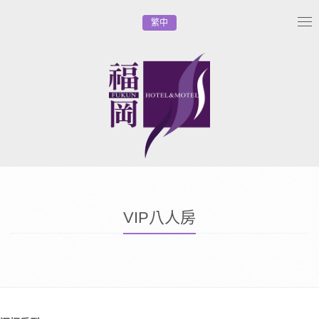
繁中
Tog
nav
VIP八人房