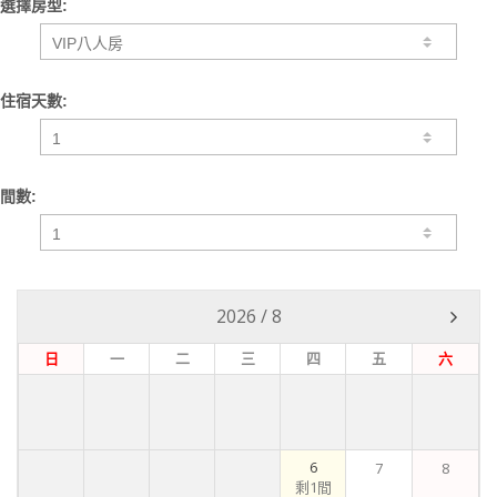
選擇房型:
住宿天數:
間數:
2026
/
8
日
一
二
三
四
五
六
6
7
8
剩1間