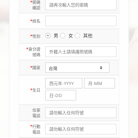
*
密碼
確認
*
姓名
男
女
其他
*
性別
*
身分證
號碼
*
國家
*
生日
住家
電話
*
行動
電話