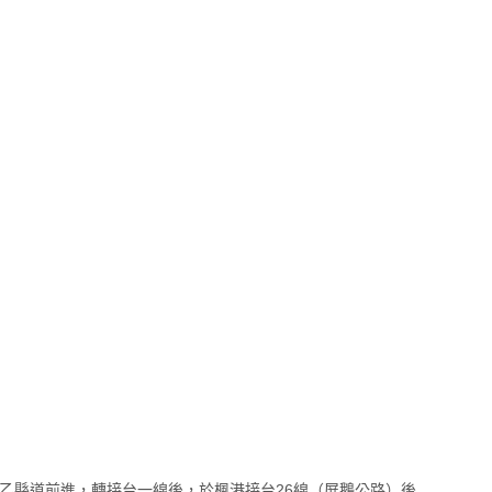
87乙縣道前進，轉接台一線後，於楓港接台26線（屏鵝公路）後