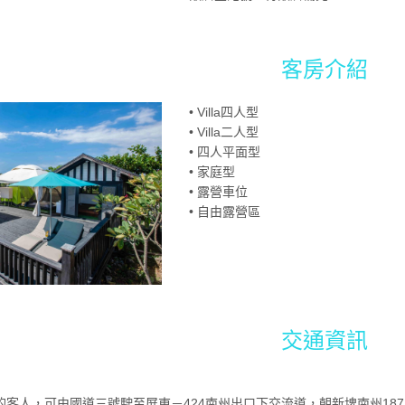
客房介紹
• Villa四人型
• Villa二人型
• 四人平面型
• 家庭型
• 露營車位
• 自由露營區
交通資訊
來的客人，可由國道三號駛至屏東－424南州出口下交流道，朝新埤南州1