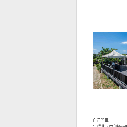
自行開車:
1. 從北、中部過