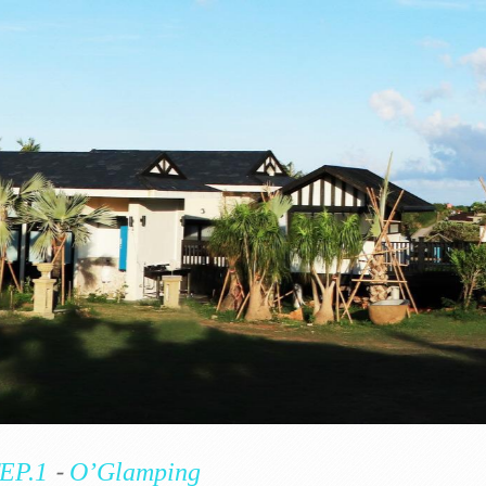
-
EP.1
O’Glamping