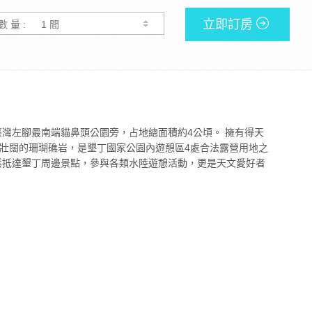
立即訂房
數 量 :
ping) 位於臺灣左腳最南端貓鼻頭公園旁，占地總面積約4公頃。 擁有得天
壯闊的珊瑚礁岩，是墾丁國家公園內遊憩區4處合法露營用地之
鬆抵達墾丁周邊景點，參與各類水陸遊憩活動，更是天文愛好者