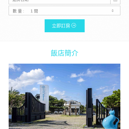
數 量 :
立即訂房
飯店簡介