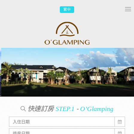
繁中
Tog
nav
快速訂房
-
STEP.1
O’Glamping