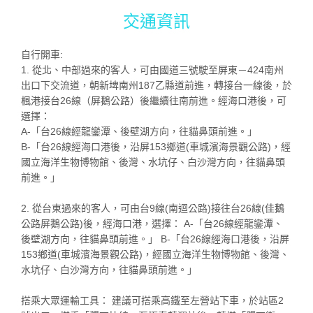
交通資訊
自行開車:
1. 從北、中部過來的客人，可由國道三號駛至屏東－424南州
出口下交流道，朝新埤南州187乙縣道前進，轉接台一線後，於
楓港接台26線（屏鵝公路）後繼續往南前進。經海口港後，可
選擇：
A-「台26線經龍鑾潭、後壁湖方向，往貓鼻頭前進。」
B-「台26線經海口港後，沿屏153鄉道(車城濱海景觀公路)，經
國立海洋生物博物館、後灣、水坑仔、白沙灣方向，往貓鼻頭
前進。」
2. 從台東過來的客人，可由台9線(南迴公路)接往台26線(佳鵝
公路屏鵝公路)後，經海口港，選擇： A-「台26線經龍鑾潭、
後壁湖方向，往貓鼻頭前進。」 B-「台26線經海口港後，沿屏
153鄉道(車城濱海景觀公路)，經國立海洋生物博物館、後灣、
水坑仔、白沙灣方向，往貓鼻頭前進。」
搭乘大眾運輸工具： 建議可搭乘高鐵至左營站下車，於站區2