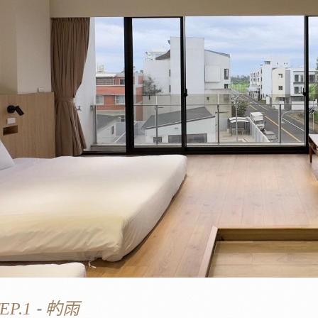
-
EP.1
畃雨