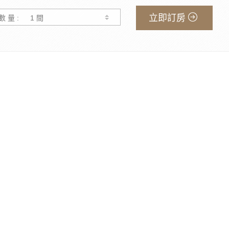
立即訂房
數 量 :