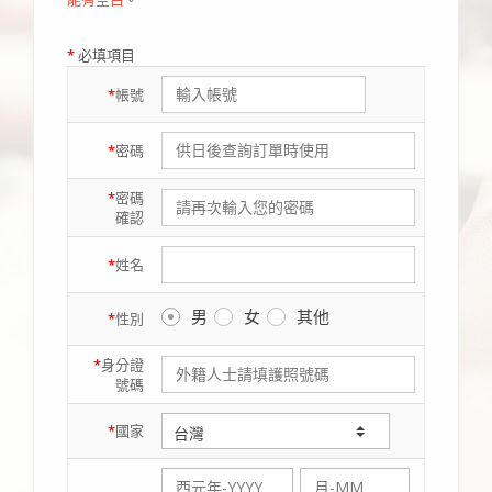
*
必填項目
*
帳號
*
密碼
*
密碼
確認
*
姓名
男
女
其他
*
性別
*
身分證
號碼
*
國家