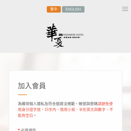
繁中
ENGLISH
Tog
nav
加入會員
為確保個人隱私及符合個資法規範，帳號與密碼
請避免使
用身分證字號，15字內，限用小寫、半形英文與數字，不
能有空白
。
*
必填項目