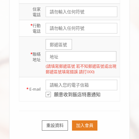
住家
電話
*
行動
電話
*
聯絡
地址
(請填寫郵遞區號 若不知郵遞區號或出現
郵遞區號填寫錯誤 請打000)
*
E-mail
願意收到飯店特惠通知
重設資料
加入會員