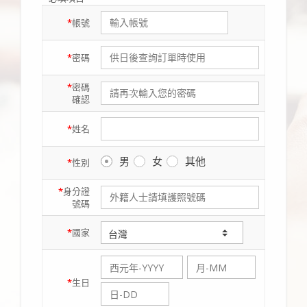
*
帳號
*
密碼
*
密碼
確認
*
姓名
男
女
其他
*
性別
*
身分證
號碼
*
國家
*
生日