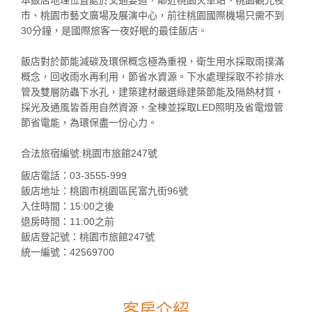
市、桃園市藝文廣場及展演中心，前往桃園國際機場只需不到
30分鐘，是國際旅客一夜好眠的最佳飯店。
飯店對於節能減碳及環保概念極為重視，衛生用水採取雨撲滿
概念，回收雨水再利用，節省水資源。下水處理採取不袗排水
管及雙層防蟲下水孔，建築建材嚴選綠建築節能及隔熱材質，
採光及通風皆善用自然資源，全棟並採取LED照明及省電燈管
節省電能，為環保盡一份心力。
合法旅宿編號:桃園市旅館247號
飯店電話：03-3555-999
飯店地址：桃園市桃園區民富九街96號
入住時間：15:00之後
退房時間：11:00之前
飯店登記號：桃園市旅館247號
統一編號：42569700
客房介紹