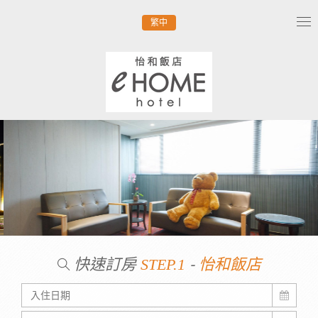
繁中
Tog
nav
快速訂房
-
STEP.1
怡和飯店