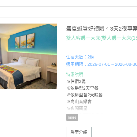
盛夏避暑好禮贈。3天2夜專
雙人客房一大床(雙人房一大床(155
住宿天數：2晚
適用期限：2026-07-01 ~ 2026-08-3
特惠說明
※住宿2晚
※依房型2天早餐
※依房型含2天晚餐
※高山音樂會
※夜間觀星
※SPA水療館入場券
more
※好禮贈一：1天午餐(如有加人，用餐享
※好禮贈二：當季水果
房型介紹