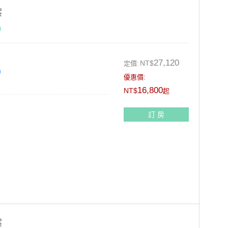
案
)
27,120
NT$
定價:
0
優惠價:
16,800
NT$
起
訂 房
9折+10%)
案