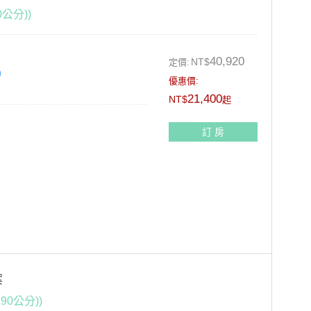
公分))
40,920
NT$
定價:
0
優惠價:
21,400
NT$
起
訂 房
9折+10%)
案
0公分))