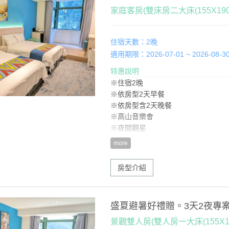
家庭客房(雙床房二大床(155X190
住宿天數：2晚
適用期限：2026-07-01 ~ 2026-08-3
特惠說明
※住宿2晚
※依房型2天早餐
※依房型含2天晚餐
※高山音樂會
※夜間觀星
※SPA水療館入場券
more
※好禮贈一：1天午餐(如有加人，用餐享
※好禮贈二：當季水果
房型介紹
盛夏避暑好禮贈。3天2夜專
景觀雙人房(雙人房一大床(155X19