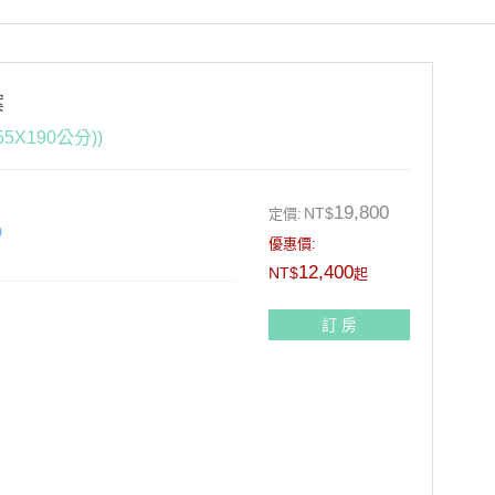
案
X190公分))
19,800
NT$
定價:
0
優惠價:
12,400
NT$
起
訂 房
9折+10%)