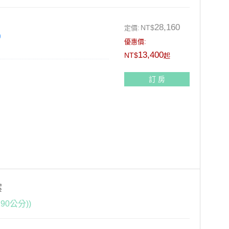
28,160
NT$
定價:
0
優惠價:
13,400
NT$
起
訂 房
9折+10%)
案
0公分))