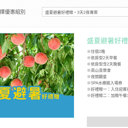
擇優惠組別
盛夏避暑好禮
※住宿2晚
※依房型2天早餐
※依房型含2天晚餐
※高山音樂會
※夜間觀星
※SPA水療館入場券
※好禮贈一：入住迎賓
※好禮贈二：加贈午餐