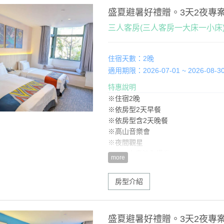
盛夏避暑好禮贈。3天2夜專
三人客房(三人客房一大床一小床
住宿天數：2晚
適用期限：2026-07-01 ~ 2026-08-3
特惠說明
※住宿2晚
※依房型2天早餐
※依房型含2天晚餐
※高山音樂會
※夜間觀星
※SPA水療館入場券
more
※好禮贈一：1天午餐(如有加人，用餐享
※好禮贈二：當季水果
房型介紹
盛夏避暑好禮贈。3天2夜專