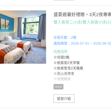
盛夏避暑好禮贈。3天2夜專
雙人客房二小床(雙人房兩小床(105
住宿天數：2晚
適用期限：2026-07-01 ~ 2026-08-3
特惠說明
※住宿2晚
※依房型2天早餐
※依房型含2天晚餐
※高山音樂會
※夜間觀星
※SPA水療館入場券
more
※好禮贈一：1天午餐(如有加人，用餐享
※好禮贈二：當季水果
房型介紹