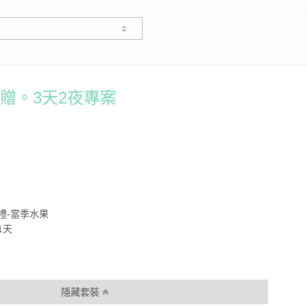
贈。3天2夜專案
禮-當季水果
1天
隱藏套裝