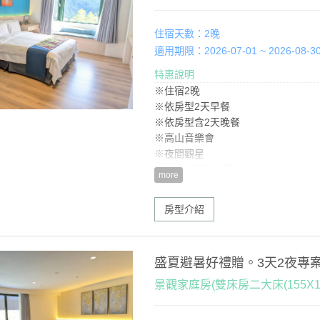
住宿天數：2晚
適用期限：2026-07-01 ~ 2026-08-3
特惠說明
※住宿2晚
※依房型2天早餐
※依房型含2天晚餐
※高山音樂會
※夜間觀星
※SPA水療館入場券
more
※好禮贈一：1天午餐(如有加人，用餐享
※好禮贈二：當季水果
房型介紹
盛夏避暑好禮贈。3天2夜專
景觀家庭房(雙床房二大床(155X19