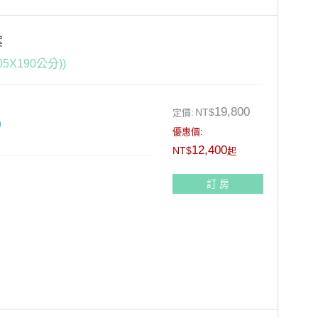
案
X190公分))
19,800
NT$
定價:
0
優惠價:
12,400
NT$
起
訂 房
9折+10%)