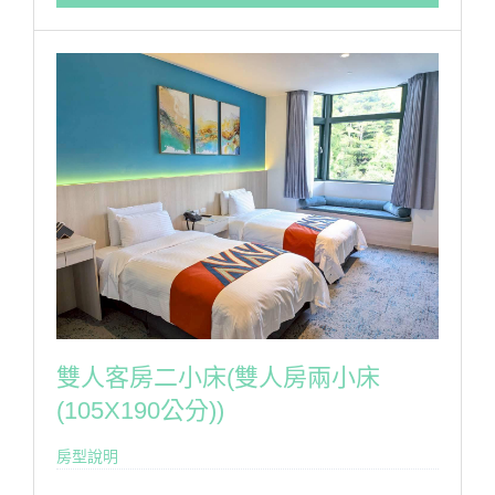
寬頻網際網路,無噪音迷你冰箱,煮水壺,110伏特電源插
座,USB充電設備,電視機,吹風機,天然羽絨被枕,乳膠枕,客
用衣架,客房中央空調,客房內密碼式保險箱,配合國家公
園環保政策,本渡假村不提供一次性備品(牙膏、牙刷、刮
鬍刀、梳子及泳帽、泳衣、泳褲)請自行攜帶。
房型設備
雙人客房二小床(雙人房兩小床
(105X190公分))
房型說明