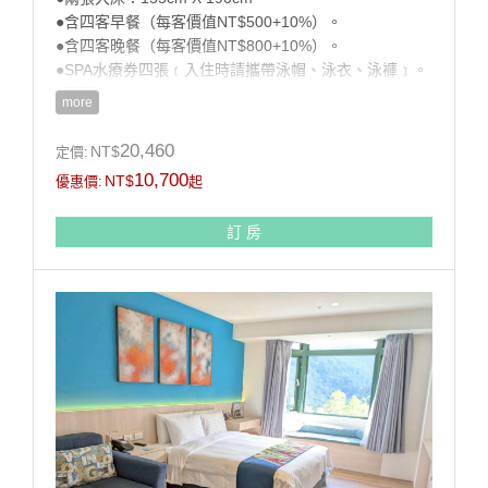
●含四客早餐（每客價值NT$500+10%）。
●含四客晚餐（每客價值NT$800+10%）。
●SPA水療券四張﹝入住時請攜帶泳帽、泳衣、泳褲﹞。
●不可加人。
more
註：配合國家公園環保政策,本渡假村不提供一次性備品
20,460
NT$
定價:
(牙膏、牙刷、刮鬍刀、梳子及泳帽、泳衣、泳褲)請自行
10,700
NT$
優惠價:
起
攜帶。
訂 房
房型設施介紹
寬頻網際網路,無噪音迷你冰箱,煮水壺,110伏特電源插
座,USB充電設備,電視機,吹風機,天然羽絨被枕,乳膠枕,客
用衣架,客房中央空調,客房內密碼式保險箱,配合國家公
園環保政策,本渡假村不提供一次性備品(牙膏、牙刷、刮
鬍刀、梳子及泳帽、泳衣、泳褲)請自行攜帶。
●房間位置(景觀或非景觀房)需依當日入住情況由現場安
排，照片提供房間內部擺設及床型參考。
房型設備