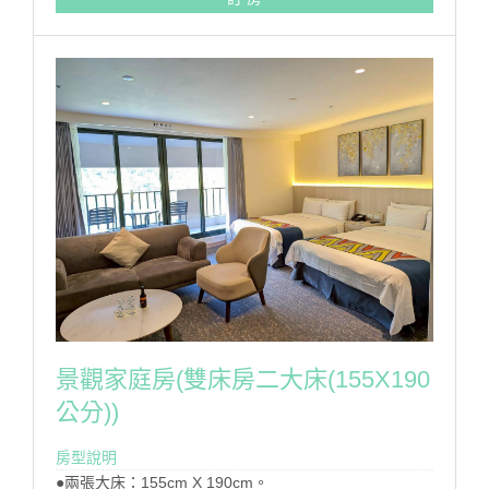
寬頻網際網路,無噪音迷你冰箱,煮水壺,110伏特電源插
座,USB充電設備,電視機,吹風機,天然羽絨被枕,乳膠枕,客
用衣架,客房中央空調,客房內密碼式保險箱,配合國家公
園環保政策,本渡假村不提供一次性備品(牙膏、牙刷、刮
鬍刀、梳子及泳帽、泳衣、泳褲)請自行攜帶。
房型設備
景觀家庭房(雙床房二大床(155X190
公分))
房型說明
●兩張大床：155cm X 190cm。