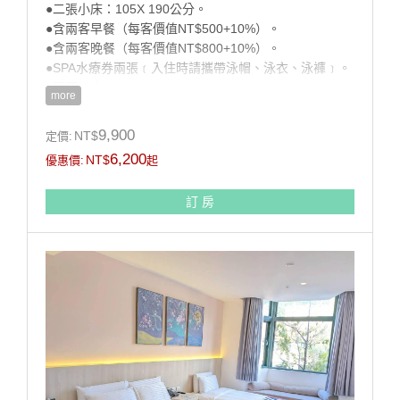
●二張小床：105X 190公分。
●含兩客早餐（每客價值NT$500+10%）。
●含兩客晚餐（每客價值NT$800+10%）。
●SPA水療券兩張﹝入住時請攜帶泳帽、泳衣、泳褲﹞。
●不可加人。
more
註：配合國家公園環保政策,本渡假村不提供一次性備品
9,900
NT$
定價:
(牙膏、牙刷、刮鬍刀、梳子及泳帽、泳衣、泳褲)請自行
6,200
NT$
優惠價:
起
攜帶。
訂 房
房型設施介紹
寬頻網際網路,無噪音迷你冰箱,煮水壺,110伏特電源插
座,USB充電設備,電視機,吹風機,天然羽絨被枕,乳膠枕,客
用衣架,客房中央空調,客房內密碼式保險箱,配合國家公
園環保政策,本渡假村不提供一次性備品(牙膏、牙刷、刮
鬍刀、梳子及泳帽、泳衣、泳褲)請自行攜帶。
房型設備