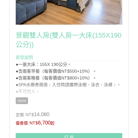
景觀雙人房(雙人房一大床(155X190
公分))
房型說明
●一張大床：155X 190公分。
●含兩客早餐（每客價值NT$500+10%）。
●含兩客晚餐（每客價值NT$800+10%）。
●SPA水療券兩張﹝入住時請攜帶泳帽、泳衣、泳褲﹞。
●不可加人。
more
註：配合國家公園環保政策,本渡假村不提供一次性備品
(牙膏、牙刷、刮鬍刀、梳子及泳帽、泳衣、泳褲)請自行
14,080
NT$
定價:
攜帶。
6,700
NT$
優惠價:
起
房型設施介紹
訂 房