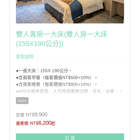
雙人客房一大床(雙人房一大床
(155X190公分))
房型說明
●一張大床：155X 190公分。
●含兩客早餐（每客價值NT$500+10%）。
●含兩客晚餐（每客價值NT$800+10%）。
●SPA水療券兩張﹝入住時請攜帶泳帽、泳衣、泳褲﹞。
●不可加人。
more
註：配合國家公園環保政策,本渡假村不提供一次性備品
9,900
NT$
定價:
(牙膏、牙刷、刮鬍刀、梳子及泳帽、泳衣、泳褲)請自行
6,200
NT$
優惠價:
起
攜帶。
訂 房
房型設施介紹