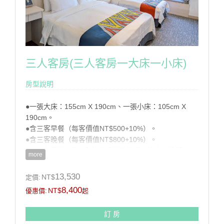
三人客房(三人客房一大床一小床)
房型說明
●一張大床：155cm X 190cm、一張小床：105cm X
190cm。
●含三客早餐（每客價值NT$500+10%）。
●含三客晚餐（每客價值NT$800+10%）。
●SPA水療券三張﹝入住時請攜帶泳帽、泳衣、泳褲﹞。
more
●不可加人。
13,530
NT$
定價:
註：配合國家公園環保政策,本渡假村不提供一次性備品
8,400
NT$
優惠價:
起
(牙膏、牙刷、刮鬍刀、梳子及泳帽、泳衣、泳褲)請自行
攜帶。
訂 房