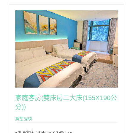
房型設施介紹
寬頻網際網路,無噪音迷你冰箱,煮水壺,110伏特電源插
座,USB充電設備,電視機,吹風機,天然羽絨被枕,乳膠枕,客
用衣架,客房中央空調,客房內密碼式保險箱,配合國家公
園環保政策,本渡假村不提供一次性備品(牙膏、牙刷、刮
鬍刀、梳子及泳帽、泳衣、泳褲)請自行攜帶。
房型設備
家庭客房(雙床房二大床(155X190公
分))
房型說明
●兩張大床：155cm X 190cm。