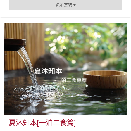
顯示套裝
夏沐知本[一泊二食篇]