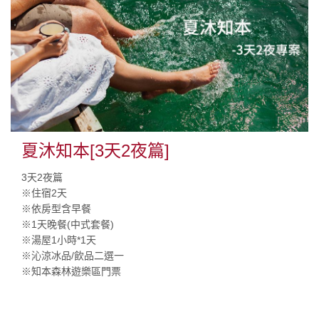
夏沐知本[3天2夜篇]
3天2夜篇
※住宿2天
※依房型含早餐
※1天晚餐(中式套餐)
※湯屋1小時*1天
※沁涼冰品/飲品二選一
※知本森林遊樂區門票