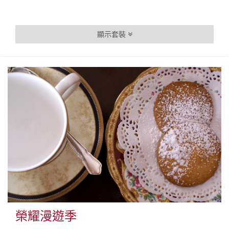
顯示套裝
榮耀漫遊季