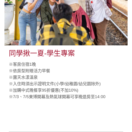
同學揪一夏-學生專案
※客房住宿1晚
※依房型附贈活力早餐
※露天水漾溫泉
※入住時須出示證明文件(小學/幼稚園/幼兒園除外)
※加購中式晚餐享95折優惠(不加10%)
※7/3、7/5東博開幕及熱氣球開幕可享晚退房至14:00