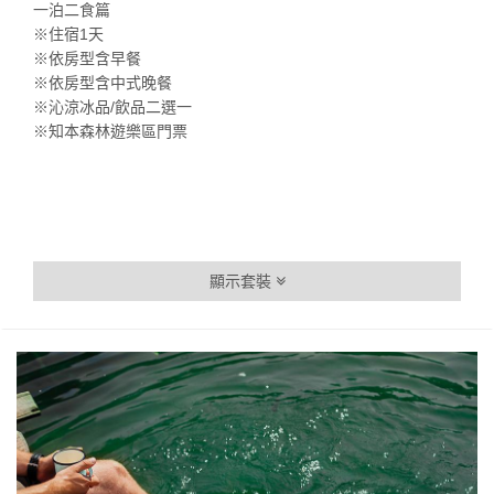
一泊二食篇
※住宿1天
※依房型含早餐
※依房型含中式晚餐
※沁涼冰品/飲品二選一
※知本森林遊樂區門票
顯示套裝