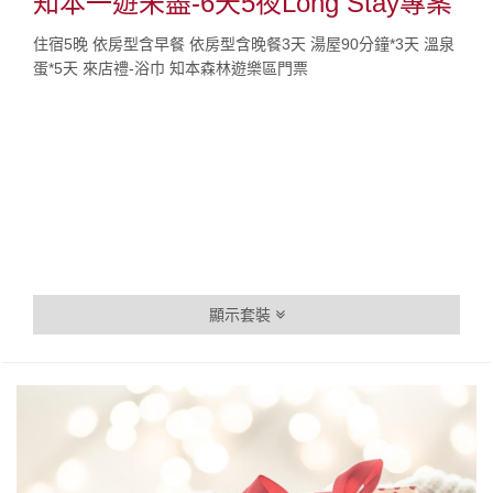
知本一遊未盡-6天5夜Long Stay專案
住宿5晚 依房型含早餐 依房型含晚餐3天 湯屋90分鐘*3天 溫泉
蛋*5天 來店禮-浴巾 知本森林遊樂區門票
顯示套裝