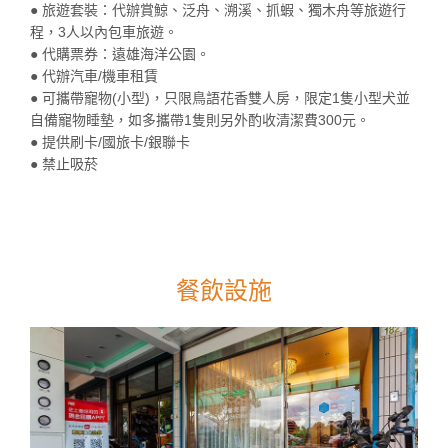
● 旅遊套裝：代辦賞鯨、泛舟、溯溪、抓蝦、獨木舟等旅遊行
程，3人以內包車旅遊。
● 代購票券：遠雄海洋公園。
● 代辦汽車/機車租賃
● 可攜帶寵物(小型)，只限鳥語花香雙人房，限定1隻小型犬並
自備寵物睡墊，如多攜帶1隻則另外酌收清潔費300元。
● 提供刷卡/國旅卡/銀聯卡
● 禁止吸菸
餐飲設施