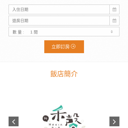
數 量 :
立即訂房
飯店簡介