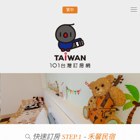
繁中
Tog
nav
快速訂房
-
STEP.1
禾馨民宿