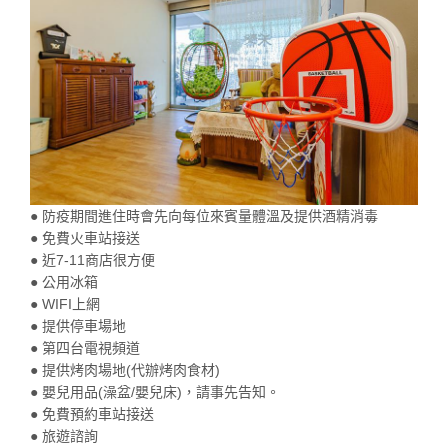
● 防疫期間進住時會先向每位來賓量體溫及提供酒精消毒
● 免費火車站接送
● 近7-11商店很方便
● 公用冰箱
● WIFI上網
● 提供停車場地
● 第四台電視頻道
● 提供烤肉場地(代辦烤肉食材)
● 嬰兒用品(澡盆/嬰兒床)，請事先告知。
● 免費預約車站接送
● 旅遊諮詢