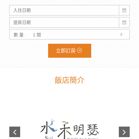
數 量 :
立即訂房
飯店簡介