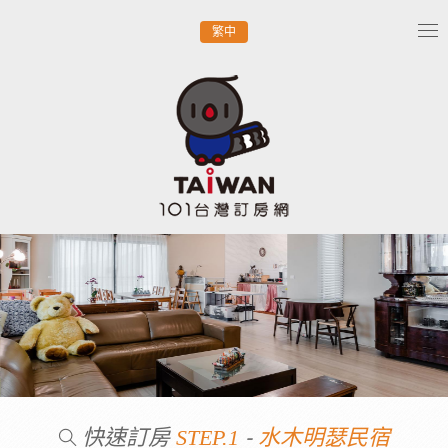
繁中
Tog
nav
快速訂房
-
STEP.1
水木明瑟民宿