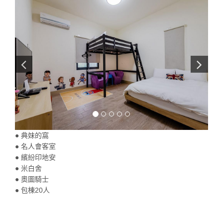
● 典妹的窩
● 名人會客室
● 繽紛印地安
● 米白舍
● 奧圖騎士
● 包棟20人