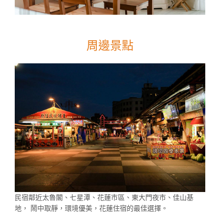
周邊景點
民宿鄰近太魯閣、七星潭、花蓮市區、東大門夜市、佳山基
地， 鬧中取靜，環境優美，花蓮住宿的最佳選擇。