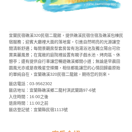
宜蘭民宿礁溪320民宿二龍館，提供礁溪民宿住宿及礁溪包棟民
宿服務；迎賓大廳裡大面的落地窗，引進自然明亮的光源讓空
間清新舒適；每間景觀房型套房皆有泡湯浴池及獨立陽台可欣
賞美麗風景；在寬敞的庭院裡設置有親子戲水池、烤肉區、休
憩亭；還有提供自行車讓您暢遊礁溪鄉間小道；無論是早晨田
園風光亦或是夜晚星空燦爛，相信都能讓您的心情回歸最原始
的單純自在，宜蘭礁溪320民宿二龍館，期待您的到來。
飯店電話：03-9562302
飯店地址：宜蘭縣礁溪鄉二龍村淇武蘭路97-6號
入住時間：16:00之後
退房時間：11:00之前
飯店登記號：宜蘭縣民宿1113號