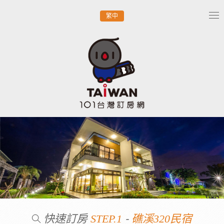
繁中
Tog
nav
快速訂房
-
STEP.1
礁溪320民宿