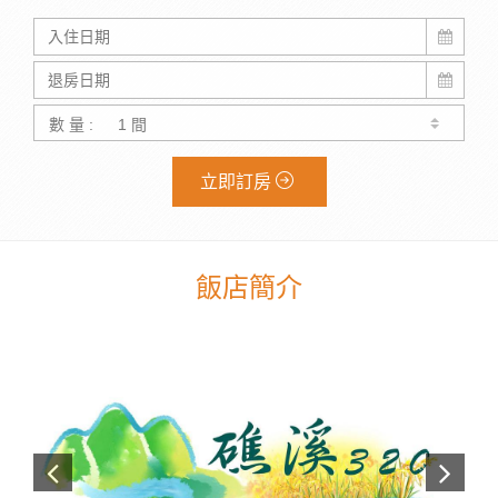
數 量 :
立即訂房
飯店簡介