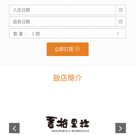
數 量 :
立即訂房
飯店簡介