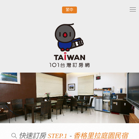
繁中
Tog
nav
快速訂房
-
STEP.1
香格里拉庭園民宿