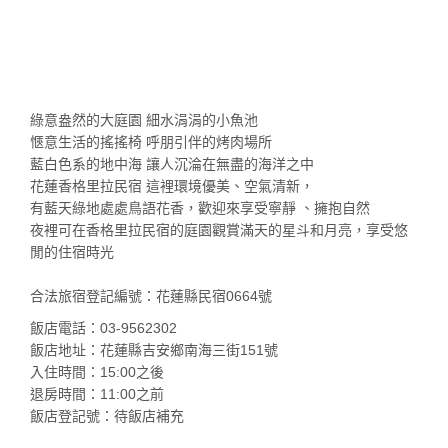
綠意盎然的大庭園 細水涓涓的小魚池
愜意生活的搖搖椅 呼朋引伴的烤肉場所
藍白色系的地中海 讓人沉淪在無盡的海洋之中
花蓮香格里拉民宿 這裡環境優美、空氣清新，
有藍天綠地處處鳥語花香，歡迎來享受寧靜 、擁抱自然
夜裡可在香格里拉民宿的庭園觀賞滿天的星斗和月亮，享受悠
閒的住宿時光
合法旅宿登記編號：花蓮縣民宿0664號
飯店電話：03-9562302
飯店地址：花蓮縣吉安鄉南海三街151號
入住時間：15:00之後
退房時間：11:00之前
飯店登記號：待飯店補充