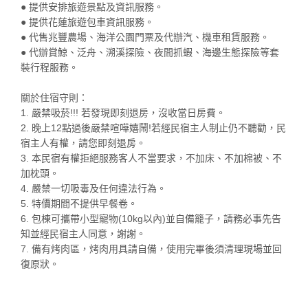
● 提供安排旅遊景點及資訊服務。
● 提供花蓮旅遊包車資訊服務。
● 代售兆豐農場、海洋公園門票及代辦汽、機車租賃服務。
● 代辦賞鯨、泛舟、溯溪探險、夜間抓蝦、海邊生態探險等套
裝行程服務。
關於住宿守則：
1. 嚴禁吸菸!!! 若發現即刻退房，沒收當日房費。
2. 晚上12點過後嚴禁喧嘩嬉鬧!若經民宿主人制止仍不聽勸，民
宿主人有權，請您即刻退房。
3. 本民宿有權拒絕服務客人不當要求，不加床、不加棉被、不
加枕頭。
4. 嚴禁一切吸毒及任何違法行為。
5. 特價期間不提供早餐卷。
6. 包棟可攜帶小型寵物(10kg以內)並自備籠子，請務必事先告
知並經民宿主人同意，謝謝。
7. 備有烤肉區，烤肉用具請自備，使用完畢後須清理現場並回
復原狀。