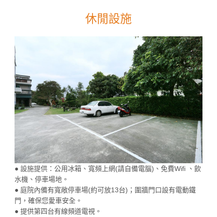
休閒設施
● 設施提供：公用冰箱、寬頻上網(請自備電腦)、免費Wifi 、飲
水機、停車場地。
● 庭院內備有寬敞停車場(約可放13台)；圍牆門口設有電動鐵
門，確保您愛車安全。
● 提供第四台有線頻道電視。