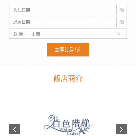
數 量 :
立即訂房
飯店簡介