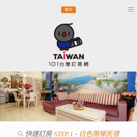
繁中
Tog
nav
快速訂房
-
STEP.1
白色階梯民宿