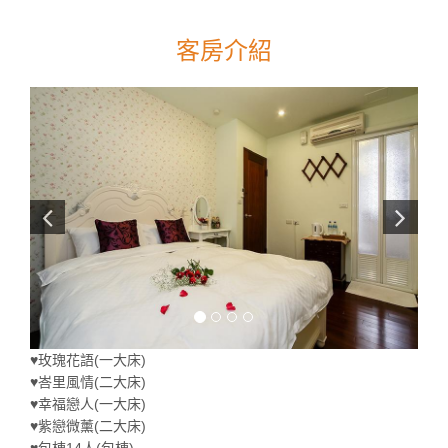
客房介紹
♥玫瑰花語(一大床)
♥峇里風情(二大床)
♥幸福戀人(一大床)
♥紫戀微薰(二大床)
♥包棟14人(包棟)