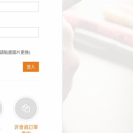
請點選圖片更換)
登入
員
非會員訂單