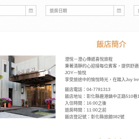
飯店簡介
澄悅－澄心傳遞喜悅旅程
秉著清靜的心迎接每位賓客，提供舒適
JOY－愉悅
享受旅途中的愉悅時光，在踏入Joy I
飯店電話：04-7781313
飯店地址：彰化縣鹿港鎮中正路510巷
入住時間：16:00之後
退房時間：11:00之前
飯店登記號：彰化縣旅館082號