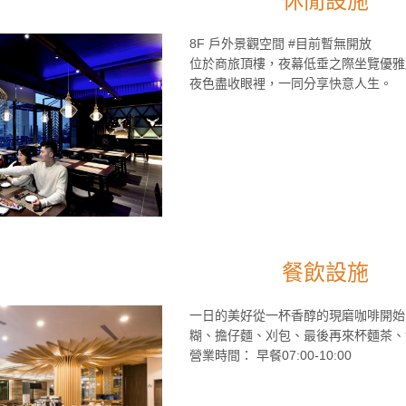
休閒設施
8F 戶外景觀空間 #目前暫無開放
位於商旅頂樓，夜幕低垂之際坐覽優雅
夜色盡收眼裡，一同分享快意人生。
餐飲設施
一日的美好從一杯香醇的現磨咖啡開始
糊、擔仔麵、刈包、最後再來杯麵茶、
營業時間： 早餐07:00-10:00