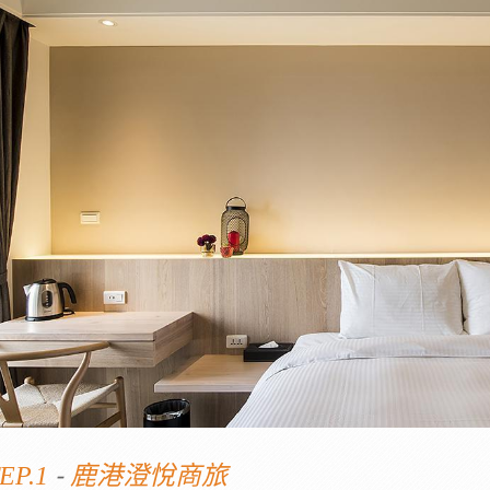
-
EP.1
鹿港澄悅商旅