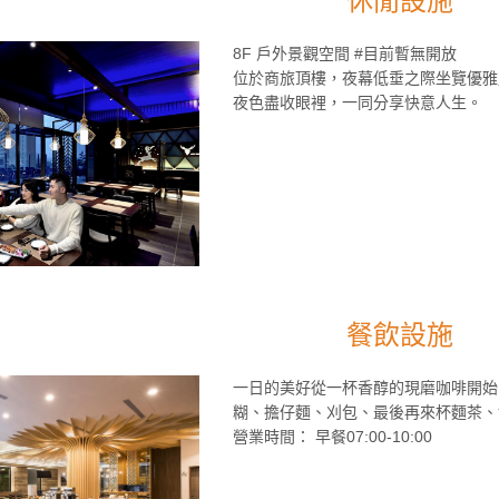
休閒設施
8F 戶外景觀空間 #目前暫無開放
位於商旅頂樓，夜幕低垂之際坐覽優雅
夜色盡收眼裡，一同分享快意人生。
餐飲設施
一日的美好從一杯香醇的現磨咖啡開始
糊、擔仔麵、刈包、最後再來杯麵茶、
營業時間： 早餐07:00-10:00