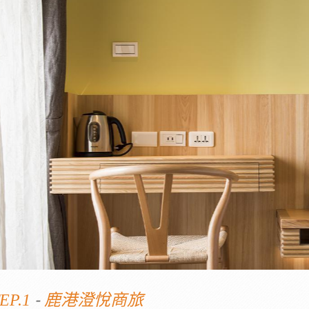
-
EP.1
鹿港澄悅商旅