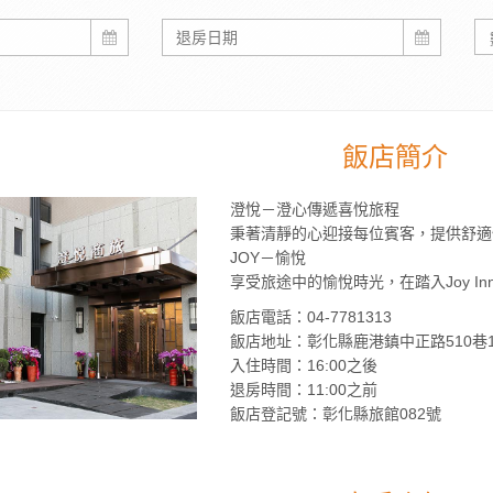
飯店簡介
澄悅－澄心傳遞喜悅旅程
秉著清靜的心迎接每位賓客，提供舒適
JOY－愉悅
享受旅途中的愉悅時光，在踏入Joy I
飯店電話：04-7781313
飯店地址：彰化縣鹿港鎮中正路510巷
入住時間：16:00之後
退房時間：11:00之前
飯店登記號：彰化縣旅館082號