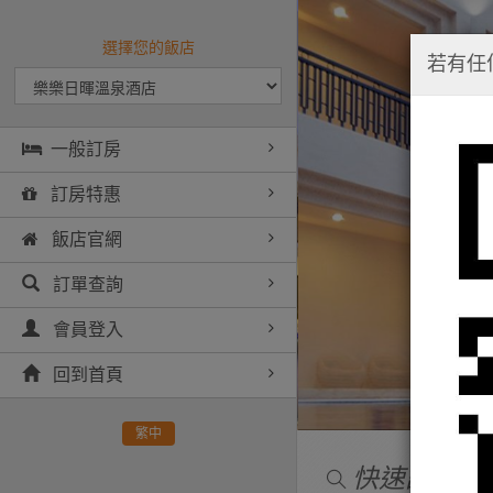
選擇您的飯店
若有任
一般訂房
訂房特惠
飯店官網
訂單查詢
會員登入
回到首頁
繁中
快速訂房
ST