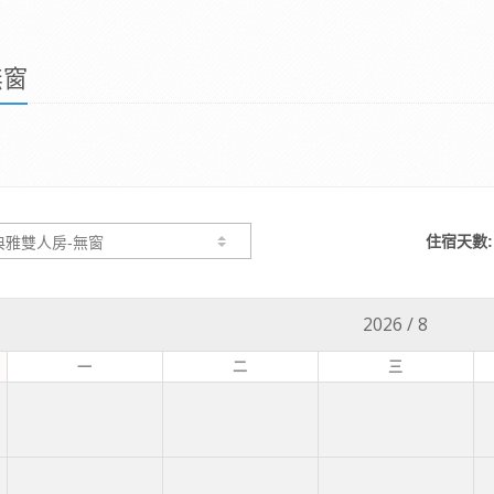
無窗
住宿天數:
2026
/
8
一
二
三