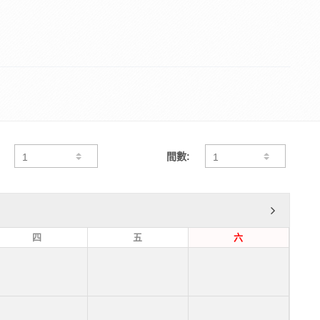
間數:
四
五
六