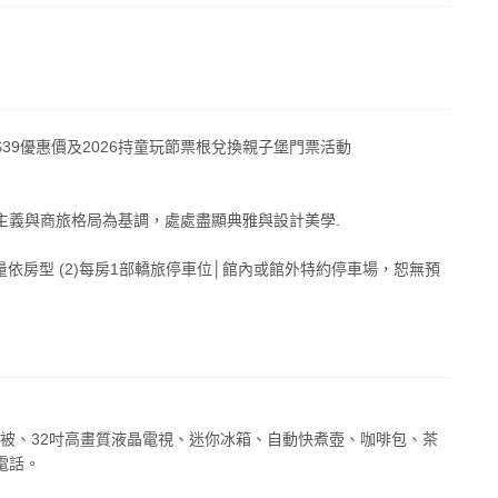
39優惠價及2026持童玩節票根兌換親子堡門票活動
主義與商旅格局為基調，處處盡顯典雅與設計美學.
量依房型 (2)每房1部轎旅停車位│館內或館外特約停車場，恕無預
毛枕被、32吋高畫質液晶電視、迷你冰箱、自動快煮壺、咖啡包、茶
電話。