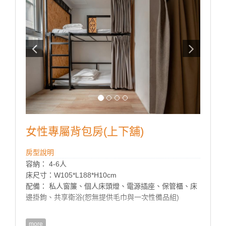
女性專屬背包房(上下舖)
房型說明
容納： 4-6人
床尺寸：W105*L188*H10cm
配備： 私人窗簾、個人床頭燈、電源插座、保管櫃、床
邊掛鉤、共享衛浴(恕無提供毛巾與一次性備品組)
more