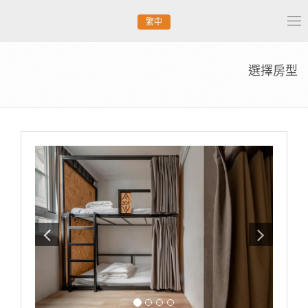
繁中
Tog
nav
選擇房型