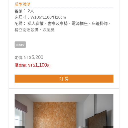
房型說明
容納： 2人
床尺寸：W105*L188*H10cm
配備： 私人窗簾、書桌及桌椅、電源插座、床邊掛鉤、
獨立衛浴設備、吹風機
more
5,200
NT$
定價:
1,100
NT$
優惠價:
起
訂 房