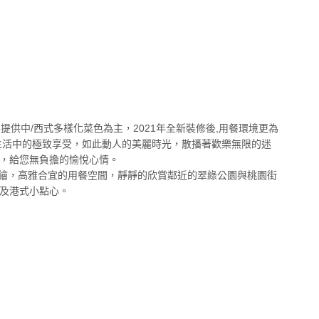
,提供中/西式多樣化菜色為主，2021年全新裝修後,用餐環境更為
生活中的極致享受，如此動人的美麗時光，散播著歡樂無限的迷
，給您無負擔的愉悅心情。
雕繪，高雅合宜的用餐空間，靜靜的欣賞鄰近的翠綠公園與桃園街
及港式小點心。