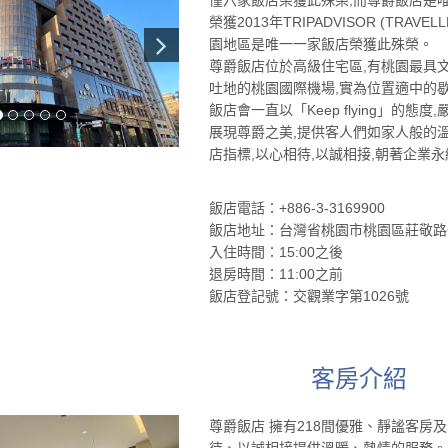
榮獲2013年TRIPADVISOR (TRA
園地區是唯一一家飯店榮獲此殊榮。
尊爵飯店位於高級住宅區,有桃園最具
吐地的桃園國際機場,實為位置適中的
飯店會一直以「Keep flying」的
展現尊爵之美,提供客人們如家人般的
店指標,以心相待,以誠相接,朝著企業
飯店電話：+886-3-3169900
飯店地址：台灣省桃園市桃園區莊敬路一
入住時間：15:00之後
退房時間：11:00之前
飯店登記號：交觀業字第1026號
客房介紹
尊爵飯店 擁有218間優雅、靜謐客
待、以誠相接提供溫暖、熱情的服務。