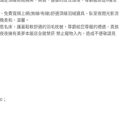
、免費寬頻上網(無線/有線)舒適頂級羽絨寢具、臥室夜間光影流
晚柔和、溫馨。
思名床，護蓋鬆軟舒適的羽毛枕柀，尊爵給您尊寵的禮遇、貴族
夜夜擁有美夢本飯店全館禁菸 禁止寵物入內，造成不便敬請見
00；