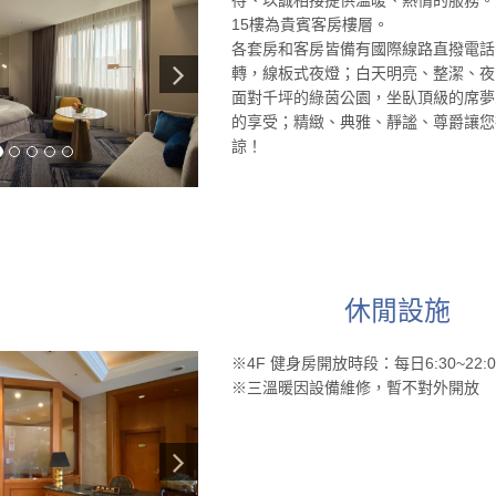
15樓為貴賓客房樓層。
各套房和客房皆備有國際線路直撥電話
轉，線板式夜燈；白天明亮、整潔、夜
面對千坪的綠茵公園，坐臥頂級的席夢
的享受；精緻、典雅、靜謐、尊爵讓您
諒！
休閒設施
※4F 健身房開放時段：每日6:30~22:
※三溫暖因設備維修，暫不對外開放