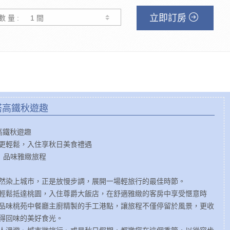
立即訂房
數 量 :
 搭高鐵秋遊趣
搭高鐵秋遊趣
更輕鬆，入住享秋日美食禮遇
· 品味雅緻旅程
然染上城市，正是放慢步調，展開一場輕旅行的最佳時節。
輕鬆抵達桃園，入住尊爵大飯店，在舒適雅緻的客房中享受愜意時
品味桃苑中餐廳主廚精製的手工港點，讓旅程不僅停留於風景，更收
得回味的美好食光。