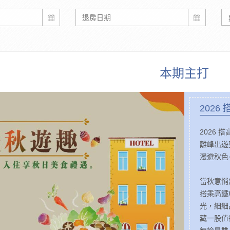
本期主打
2026
2026 
離峰出遊
漫遊秋色
當秋意悄
搭乘高鐵
光，細細
藏一股值