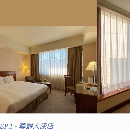
-
EP.1
尊爵大飯店