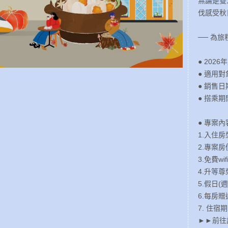
無論是雙
伐感受秋
── 為
● 20
● 適用
● 銷售日
● 搭乘期
● 專案內
1.入住
2.專案房
3.免費w
4.升等尊
5.假日(
6.每房
7. 住
►►前往