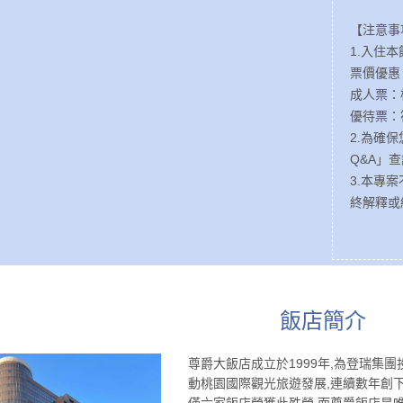
【注意事
1.入住本飯
票價優惠
成人票：
優待票：
2.為確
Q&A」
3.本專
終解釋或
飯店簡介
尊爵大飯店成立於1999年,為登瑞集團
動桃園國際觀光旅遊發展,連續數年創
僅六家飯店榮獲此殊榮,而尊爵飯店是