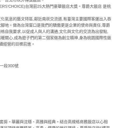
VELLERS’CHOICE)台灣前25大熱門豪華飯店大獎。尊爵大飯店 是桃
文化氣息的藝文特區,鄰近南崁交流道,有臺灣主要國際客運出入吞
歇腳地。做為台灣窗口是我們的驕傲更是企業的使命與責任,尊爵
態度,嚴格自我要求,以促成人與人的溝通,文化與文化的交流為出發點,
溫暖關心,成為遊子們的第二個家做為創立精神,身為桃園國際性飯
永續經營的目標前進。
段300號
房及套房。華麗與沈穩、高雅與經典。結合高規格商務飯店以心相
滿足頂級商務精英、高貴、健康的居住環境。尊爵飯店從6樓至