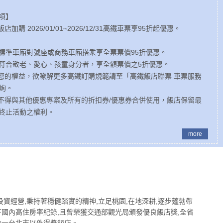
項】
店加購 2026/01/01~2026/12/31高鐵車票享95折起優惠。
標準車廂對號座或商務車廂搭乘享全票票價95折優惠。
符合敬老、愛心、孩童身分者，享全額票價之5折優惠。
保您的權益，欲瞭解更多高鐵訂購規範請至「高鐵飯店聯票 車票服務
查詢。
案不得與其他優惠專案及所有的折扣券/優惠券合併使用，飯店保留最
終止活動之權利。
more
投資經營,秉持著穩健踏實的精神,立足桃園,在地深耕,逐步蓬勃帶
下國內高住房率紀錄,且曾榮獲交通部觀光局頒發優良飯店獎,全省
唯一台北市以外得獎飯店。