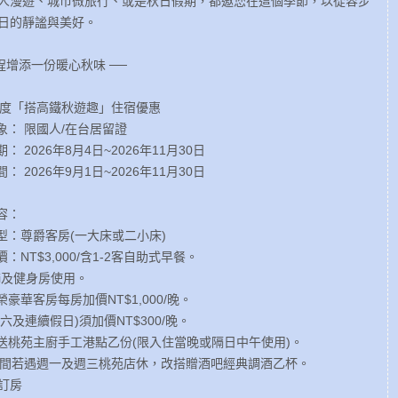
人漫遊、城市微旅行、或是秋日假期，都邀您在這個季節，以從容步
日的靜謐與美好。
旅程增添一份暖心秋味 ──
26年度「搭高鐵秋遊趣」住宿優惠
對象： 限國人/在台居留證
期： 2026年8月4日~2026年11月30日
間： 2026年9月1日~2026年11月30日
容：
房型：尊爵客房(一大床或二小床)
價：NT$3,000/含1-2客自助式早餐。
ifi及健身房使用。
榮豪華客房每房加價NT$1,000/晚。
週六及連續假日)須加價NT$300/晚。
贈送桃苑主廚手工港點乙份(限入住當晚或隔日中午使用)。
宿期間若遇週一及週三桃苑店休，改搭贈酒吧經典調酒乙杯。
訂房