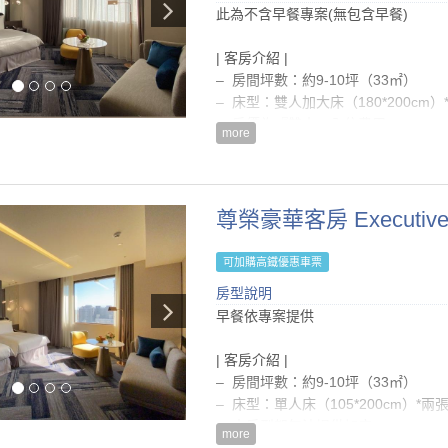
– 液晶電視、電子保險箱、小冰箱
此為不含早餐專案(無包含早餐)
– 入住時間為15:00後，退房時間為隔日
– 熱水壺、茶包及咖啡包
– 每房每晚可享一台免費停車位
– 衛浴合一浴室(含浴缸)、毛巾、吹
| 客房介紹 |
– 電路系統: 110/200伏特 ; 60交流電
– 房間坪數：約9-10坪（33㎡）
– 嬰兒床及澡盆免費提供（如有需要
– 床型：雙人加大床（180*200cm）
– 房價為『雙人』入住費用
房型設施介紹
more
– 本房型恕無法提供加床
| 房內設備 |
– Sealy席依麗頂級床墊
| 注意事項 |
– 自動空調系統(冷/暖氣)
– 僅提供壁掛式大瓶裝沐浴用品，不
尊榮豪華客房 Executive 
– 國內/國外直撥電話(須另外付費)
等)
– 免費寬頻網路/無線上網
– 續住『不提供』浴巾、毛巾、床單
– 55吋液晶電視、多功能3C轉接裝
可加購高鐵優惠車票
– 依據菸害防治法相關規定，全館全
– 熱水壺、唐寧茶包及濾掛式咖啡包
房型說明
貴賓，最高收取NT$10,000清潔費
– 乾濕分離淋浴間及浴缸、PANAS
早餐依專案提供
– 房價已內含5%營業稅及10%服務費
– 入住時間為15:00後，退房時間為隔日
房型設備
| 客房介紹 |
– 每房每晚可享一台免費停車位
– 房間坪數：約9-10坪（33㎡）
– 電路系統: 110/200伏特 ; 60交流電
– 床型：單人床（105*200cm）*兩
– 嬰兒床及澡盆免費提供（如有需要
– 本房型恕無法提供加床
more