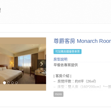
型
尊爵客房 Monarch Room
可加購高鐵優惠車票
房型說明
早餐依專案提供
| 客房介紹 |
– 房間坪數：約8坪（26㎡）
– 床型：雙人床（160*200cm）*一
– 房價已內含$200綠色客房回饋金
more
– 本房型恕無法提供加床
| 注意事項 |