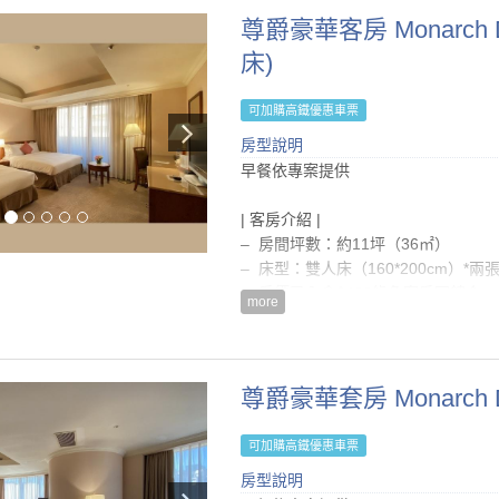
| 房內設備 |
| 注意事項 |
尊爵豪華客房 Monarch De
– 舒眠級床墊及寢具
– 僅提供壁掛式大瓶裝沐浴用品，不
– 自動空調系統(冷/暖氣)
床)
等)
– 國內/國外直撥電話(須另外付費)
– 續住『不提供』浴巾、毛巾、床單
– 免費寬頻網路/無線上網
可加購高鐵優惠車票
– 依據菸害防治法相關規定，全館全
– 液晶電視、付費影視頻道、電子保
貴賓，最高收取NT$10,000清潔費
房型說明
– 熱水壺、茶包及咖啡包
– 房價已內含5%營業稅及10%服務費
早餐依專案提供
– 衛浴合一浴室(含浴缸)、毛巾、吹
– 入住時間為15:00後，退房時間為隔日
– 每房每晚可享一台免費停車位
| 客房介紹 |
房型設備
– 電路系統: 110/200伏特 ; 60交流電
– 房間坪數：約11坪（36㎡）
– 嬰兒床及澡盆免費提供（如有需要
– 床型：雙人床（160*200cm）*兩
– 房價已內含$400綠色客房回饋金
more
房型設施介紹
– 本房型恕無法提供加床
| 房內設備 |
– 舒眠級床墊及寢具
| 注意事項 |
– 自動空調系統(冷/暖氣)
– 僅提供壁掛式大瓶裝沐浴用品，不
尊爵豪華套房 Monarch D
– 國內/國外直撥電話(須另外付費)
等)
– 免費寬頻網路/無線上網
– 續住『不提供』浴巾、毛巾、床單
可加購高鐵優惠車票
– 液晶電視、電子保險箱、小冰箱
– 依據菸害防治法相關規定，全館全
房型說明
– 熱水壺、茶包及咖啡包
貴賓，最高收取NT$10,000清潔費