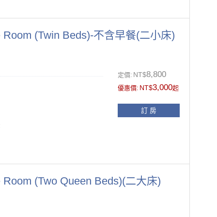
另供應一次性盥洗備品(牙刷、牙膏
 Room (Twin Beds)-不含早餐(二小床)
、被套及枕套更換
面禁菸.如經飯店發現於客房抽菸之
置、電子保險箱、小冰箱
8,800
NT$
定價:
11:00前
3,000
NT$
ONIC負離子吹風機、毛巾、拖鞋
優惠價:
起
訂 房
，請於訂房時提出需求）
張
另供應一次性盥洗備品(牙刷、牙膏
Room (Two Queen Beds)(二大床)
、被套及枕套更換
置、電子保險箱、小冰箱
面禁菸.如經飯店發現於客房抽菸之