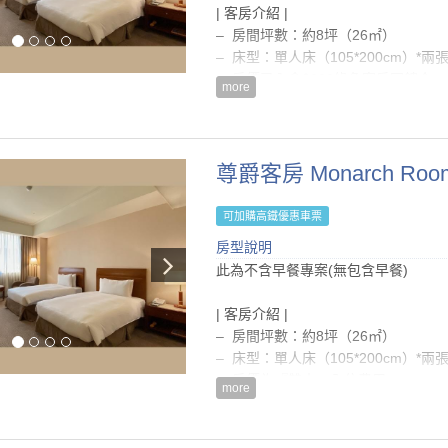
房型設備
| 客房介紹 |
– 入住時間為15:00後，退房時間為隔日
– 房間坪數：約8坪（26㎡）
– 每房每晚可享一台免費停車位
– 床型：單人床（105*200cm）*兩
– 電路系統: 110/200伏特 ; 60交流電
– 房價已內含$200綠色客房回饋金
more
– 本房型提供加床服務，每房僅限一張，
房型設施介紹
客早餐
| 房內設備 |
– 舒眠級床墊及寢具
| 注意事項 |
尊爵客房 Monarch Roo
– 自動空調系統(冷/暖氣)
– 僅提供壁掛式大瓶裝沐浴用品，不
– 國內/國外直撥電話(須另外付費)
等)
– 免費寬頻網路/無線上網
可加購高鐵優惠車票
– 續住『不提供』浴巾、毛巾、床單
– 液晶電視、電子保險箱、小冰箱
房型說明
– 依據菸害防治法相關規定，全館全
– 熱水壺、茶包及咖啡包
此為不含早餐專案(無包含早餐)
貴賓，最高收取NT$10,000清潔費
– 衛浴合一浴室(含浴缸)、毛巾、吹
– 房價已內含5%營業稅及10%服務費
| 客房介紹 |
– 入住時間為15:00後，退房時間為隔日
– 房間坪數：約8坪（26㎡）
– 每房每晚可享一台免費停車位
– 床型：單人床（105*200cm）*兩
– 電路系統: 110/200伏特 ; 60交流電
– 房價為『雙人』入住費用
– 嬰兒床及澡盆免費提供（如有需要
more
– 房價已內含$200綠色客房回饋金
– 本房型提供加床服務，每房僅限一張，
房型設施介紹