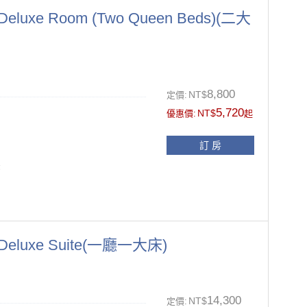
luxe Room (Two Queen Beds)(二大
另供應一次性盥洗備品(牙刷、牙膏
、被套及枕套更換
面禁菸.如經飯店發現於客房抽菸之
險箱、小冰箱
8,800
NT$
定價:
風機、拖鞋
5,720
NT$
優惠價:
起
11:00前
訂 房
，請於訂房時提出需求）
張
另供應一次性盥洗備品(牙刷、牙膏
eluxe Suite(一廳一大床)
、被套及枕套更換
面禁菸.如經飯店發現於客房抽菸之
14,300
NT$
定價: