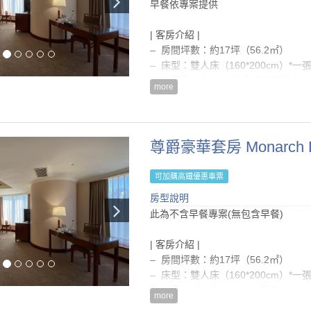
早餐依專案提供
– 衛浴合一浴室(含浴缸)、毛巾、吹
– 房價已內含5%營業稅及10%服務費
– 入住時間為15:00後，退房時間為隔日
| 客房介紹 |
– 每房每晚可享一台免費停車位
– 房間坪數：約17坪（56.2㎡）
– 電路系統: 110/200伏特 ; 60交流電
– 床型：雙人床（160*200cm）*一
– 嬰兒床及澡盆免費提供（如有需要
– 房價已內含$200綠色客房回饋金
more
– 本房型恕無法提供加床
房型設施介紹
| 房內設備 |
| 注意事項 |
– 舒眠級床墊及寢具
– 僅提供壁掛式大瓶裝沐浴用品，不
尊爵豪華套房 Monarch 
– 自動空調系統(冷/暖氣)
等)
– 國內/國外直撥電話(須另外付費)
– 續住『不提供』浴巾、毛巾、床單
– 免費寬頻網路/無線上網
可加購高鐵優惠車票
– 依據菸害防治法相關規定，全館全
– 液晶電視、付費影視頻道、電子保
房型說明
貴賓，最高收取NT$10,000清潔費
– 熱水壺、茶包及咖啡包
此為不含早餐專案(無包含早餐)
– 房價已內含5%營業稅及10%服務費
– 衛浴合一浴室(含浴缸)、毛巾、吹
– 入住時間為15:00後，退房時間為隔日
| 客房介紹 |
– 每房每晚可享一台免費停車位
房型設備
– 房間坪數：約17坪（56.2㎡）
– 電路系統: 110/200伏特 ; 60交流電
– 床型：雙人床（160*200cm）*一
– 嬰兒床及澡盆免費提供（如有需要
– 房價為『單雙人』入住費用
more
– 房價已內含$200綠色客房回饋金
房型設施介紹