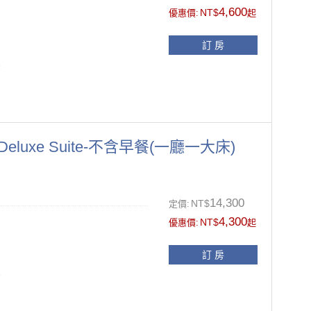
風機、拖鞋
4,600
NT$
優惠價:
起
11:00前
訂 房
張
，請於訂房時提出需求）
另供應一次性盥洗備品(牙刷、牙膏
Deluxe Suite-不含早餐(一廳一大床)
、被套及枕套更換
面禁菸.如經飯店發現於客房抽菸之
險箱、小冰箱
14,300
NT$
定價:
4,300
NT$
風機、拖鞋
優惠價:
起
11:00前
訂 房
張
，請於訂房時提出需求）