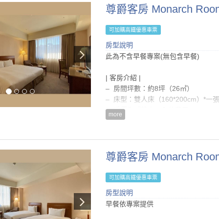
– 僅提供壁掛式大瓶裝沐浴用品，不
尊爵客房 Monarch Roo
等)
– 續住『不提供』浴巾、毛巾、床單
可加購高鐵優惠車票
– 依據菸害防治法相關規定，全館全
房型說明
貴賓，最高收取NT$10,000清潔費
此為不含早餐專案(無包含早餐)
– 房價已內含5%營業稅及10%服務費
– 入住時間為15:00後，退房時間為隔日
| 客房介紹 |
– 每房每晚可享一台免費停車位
– 房間坪數：約8坪（26㎡）
– 電路系統: 110/200伏特 ; 60交流電
– 床型：雙人床（160*200cm）*一
– 房價為『雙人』入住費用
房型設施介紹
more
– 房價已內含$200綠色客房回饋金
| 房內設備 |
– 本房型恕無法提供加床
– 舒眠級床墊及寢具
– 自動空調系統(冷/暖氣)
| 注意事項 |
尊爵客房 Monarch Room
– 國內/國外直撥電話(須另外付費)
– 僅提供壁掛式大瓶裝沐浴用品，不
– 免費寬頻網路/無線上網
等)
– 液晶電視、電子保險箱、小冰箱
可加購高鐵優惠車票
– 續住『不提供』浴巾、毛巾、床單
– 熱水壺、茶包及咖啡包
房型說明
– 依據菸害防治法相關規定，全館全
– 衛浴合一浴室(含浴缸)、毛巾、吹
早餐依專案提供
貴賓，最高收取NT$10,000清潔費
– 房價已內含5%營業稅及10%服務費