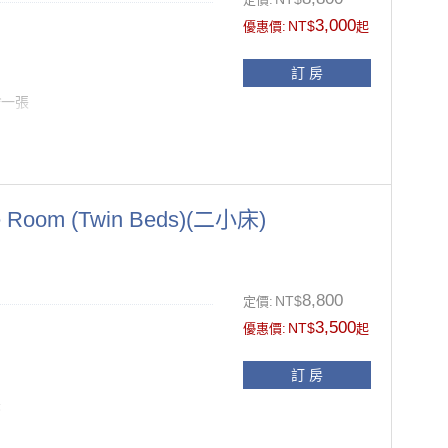
11:00前
3,000
NT$
優惠價:
起
風機、拖鞋
訂 房
，請於訂房時提出需求）
*一張
另供應一次性盥洗備品(牙刷、牙膏
Room (Twin Beds)(二小床)
、被套及枕套更換
置、電子保險箱、小冰箱
面禁菸.如經飯店發現於客房抽菸之
8,800
NT$
定價:
ONIC負離子吹風機、毛巾、拖鞋
3,500
NT$
優惠價:
起
11:00前
訂 房
張
，請於訂房時提出需求）