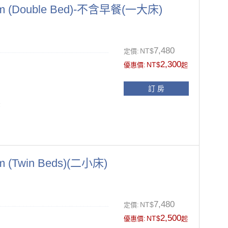
另供應一次性盥洗備品(牙刷、牙膏
m (Double Bed)-不含早餐(一大床)
、被套及枕套更換
面禁菸.如經飯店發現於客房抽菸之
7,480
NT$
定價:
2,300
NT$
優惠價:
起
11:00前
訂 房
張
 (Twin Beds)(二小床)
另供應一次性盥洗備品(牙刷、牙膏
、被套及枕套更換
7,480
面禁菸.如經飯店發現於客房抽菸之
NT$
定價:
風機、拖鞋
2,500
NT$
優惠價:
起