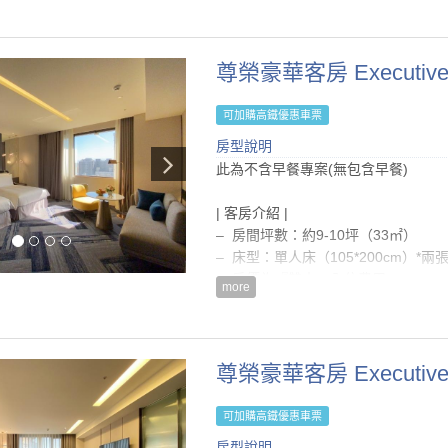
房型設施介紹
| 注意事項 |
| 房內設備 |
– 僅提供壁掛式大瓶裝沐浴用品，不
– Sealy席依麗頂級床墊
等)
尊榮豪華客房 Executive
– 自動空調系統(冷/暖氣)
– 續住『不提供』浴巾、毛巾、床單
– 國內/國外直撥電話(須另外付費)
– 依據菸害防治法相關規定，全館全
– 免費寬頻網路/無線上網
可加購高鐵優惠車票
貴賓，最高收取NT$10,000清潔費
– 55吋液晶電視、多功能3C轉接裝
房型說明
– 房價已內含5%營業稅及10%服務費
– 熱水壺、唐寧茶包及濾掛式咖啡包
此為不含早餐專案(無包含早餐)
– 入住時間為15:00後，退房時間為隔日
– 乾濕分離淋浴間及浴缸、PANAS
– 每房每晚可享一台免費停車位
| 客房介紹 |
– 電路系統: 110/200伏特 ; 60交流電
– 房間坪數：約9-10坪（33㎡）
– 嬰兒床及澡盆免費提供（如有需要
– 床型：單人床（105*200cm）*兩
– 房價為『雙人』入住費用
房型設施介紹
more
– 本房型恕無法提供加床
| 房內設備 |
– Sealy席依麗頂級床墊
| 注意事項 |
– 自動空調系統(冷/暖氣)
– 僅提供壁掛式大瓶裝沐浴用品，不
尊榮豪華客房 Executive 
– 國內/國外直撥電話(須另外付費)
等)
– 免費寬頻網路/無線上網
– 續住『不提供』浴巾、毛巾、床單
– 55吋液晶電視、多功能3C轉接裝
可加購高鐵優惠車票
– 依據菸害防治法相關規定，全館全
– 熱水壺、唐寧茶包及濾掛式咖啡包
房型說明