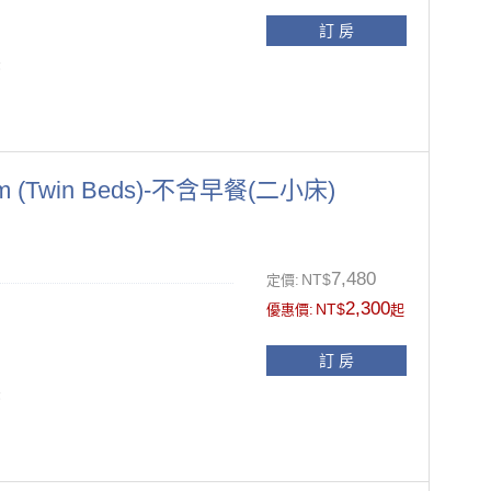
11:00前
訂 房
張
加床費用NT$1,320/位，含一
m (Twin Beds)-不含早餐(二小床)
另供應一次性盥洗備品(牙刷、牙膏
、被套及枕套更換
7,480
面禁菸.如經飯店發現於客房抽菸之
NT$
定價:
2,300
NT$
風機、拖鞋
優惠價:
起
11:00前
訂 房
張
，請於訂房時提出需求）
加床費用NT$1,320/位