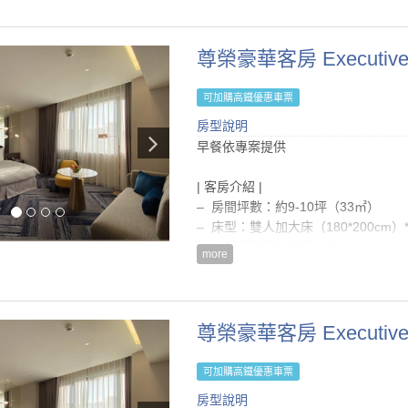
– 本房型恕無法提供加床
| 房內設備 |
– 舒眠級床墊及寢具
| 注意事項 |
尊榮豪華客房 Executive 
– 自動空調系統(冷/暖氣)
– 僅提供壁掛式大瓶裝沐浴用品，不
– 國內/國外直撥電話(須另外付費)
等)
– 免費寬頻網路/無線上網
可加購高鐵優惠車票
– 續住『不提供』浴巾、毛巾、床單
– 液晶電視、電子保險箱、小冰箱
房型說明
– 依據菸害防治法相關規定，全館全
– 熱水壺、茶包及咖啡包
早餐依專案提供
貴賓，最高收取NT$10,000清潔費
– 衛浴合一浴室(含浴缸)、毛巾、吹
– 房價已內含5%營業稅及10%服務費
| 客房介紹 |
– 入住時間為15:00後，退房時間為隔日
房型設備
– 房間坪數：約9-10坪（33㎡）
– 每房每晚可享一台免費停車位
– 床型：雙人加大床（180*200cm）
– 電路系統: 110/200伏特 ; 60交流電
– 本房型恕無法提供加床
– 嬰兒床及澡盆免費提供（如有需要
more
| 注意事項 |
房型設施介紹
– 僅提供壁掛式大瓶裝沐浴用品，不
| 房內設備 |
等)
尊榮豪華客房 Executive
– 舒眠級床墊及寢具
– 續住『不提供』浴巾、毛巾、床單
– 自動空調系統(冷/暖氣)
– 依據菸害防治法相關規定，全館全
– 國內/國外直撥電話(須另外付費)
可加購高鐵優惠車票
貴賓，最高收取NT$10,000清潔費
– 免費寬頻網路/無線上網
房型說明
– 房價已內含5%營業稅及10%服務費