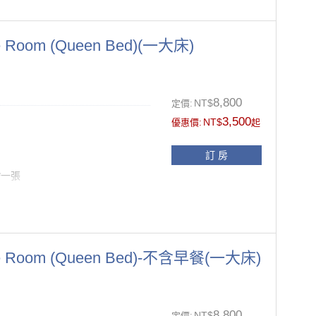
Room (Queen Bed)(一大床)
另供應一次性盥洗備品(牙刷、牙膏
、被套及枕套更換
8,800
面禁菸.如經飯店發現於客房抽菸之
NT$
定價:
3,500
NT$
風機、拖鞋
優惠價:
起
11:00前
訂 房
*一張
，請於訂房時提出需求）
另供應一次性盥洗備品(牙刷、牙膏
 Room (Queen Bed)-不含早餐(一大床)
、被套及枕套更換
面禁菸.如經飯店發現於客房抽菸之
8,800
NT$
定價: