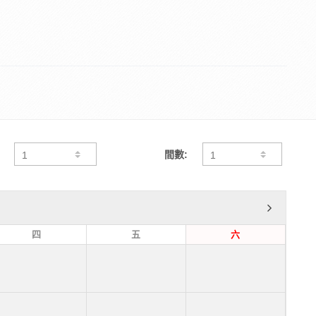
間數:
四
五
六