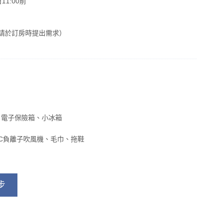
1:00前
，請於訂房時提出需求）
、電子保險箱、小冰箱
NIC負離子吹風機、毛巾、拖鞋
步