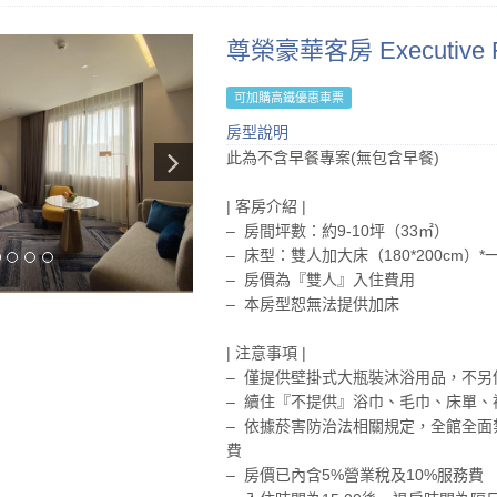
尊榮豪華客房 Executive 
可加購高鐵優惠車票
房型說明
此為不含早餐專案(無包含早餐)
| 客房介紹 |
– 房間坪數：約9-10坪（33㎡）
– 床型：雙人加大床（180*200cm）*
– 房價為『雙人』入住費用
– 本房型恕無法提供加床
| 注意事項 |
– 僅提供壁掛式大瓶裝沐浴用品，不另
– 續住『不提供』浴巾、毛巾、床單、
– 依據菸害防治法相關規定，全館全面禁
費
– 房價已內含5%營業稅及10%服務費