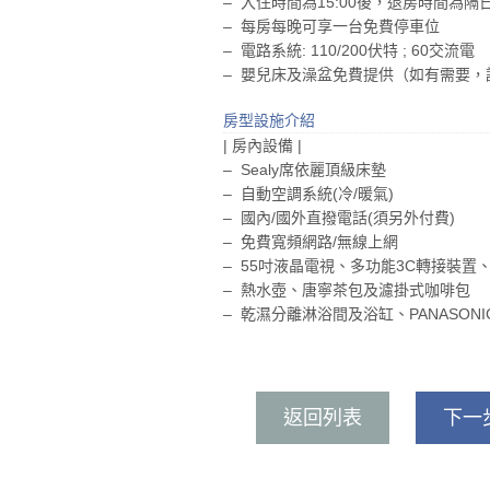
– 入住時間為15:00後，退房時間為隔日1
– 每房每晚可享一台免費停車位
– 電路系統: 110/200伏特 ; 60交流電
– 嬰兒床及澡盆免費提供（如有需要
房型設施介紹
| 房內設備 |
– Sealy席依麗頂級床墊
– 自動空調系統(冷/暖氣)
– 國內/國外直撥電話(須另外付費)
– 免費寬頻網路/無線上網
– 55吋液晶電視、多功能3C轉接裝置
– 熱水壺、唐寧茶包及濾掛式咖啡包
– 乾濕分離淋浴間及浴缸、PANASO
返回列表
下一