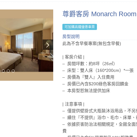
尊爵客房 Monarch Room
可加購高鐵優惠車票
房型說明
此為不含早餐專案(無包含早餐)
| 客房介紹 |
– 房間坪數：約8坪（26㎡）
– 床型：雙人床（160*200cm）*一張
– 房價為『雙人』入住費用
– 房價已內含$200綠色客房回饋金
– 本房型恕無法提供加床
| 注意事項 |
– 僅提供壁掛式大瓶裝沐浴用品，不另
– 續住『不提供』浴巾、毛巾、床單、
– 依據菸害防治法相關規定，全館全面禁
費