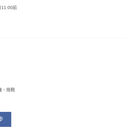
1:00前
機、拖鞋
步