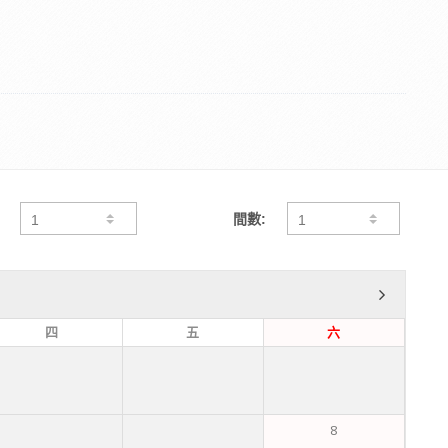
間數:
四
五
六
8