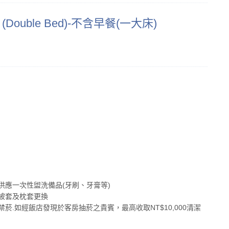
 (Double Bed)-不含早餐(一大床)
供應一次性盥洗備品(牙刷、牙膏等)
被套及枕套更換
菸.如經飯店發現於客房抽菸之貴賓，最高收取NT$10,000清潔