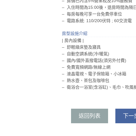
– 房價已內含5%營業稅及10%服務費
– 入住時間為15:00後，退房時間為隔日1
– 每房每晚可享一台免費停車位
– 電路系統: 110/200伏特 ; 60交流電
房型設施介紹
| 房內設備 |
– 舒眠級床墊及寢具
– 自動空調系統(冷/暖氣)
– 國內/國外直撥電話(須另外付費)
– 免費寬頻網路/無線上網
– 液晶電視、電子保險箱、小冰箱
– 熱水壺、茶包及咖啡包
– 衛浴合一浴室(含浴缸)、毛巾、吹風
返回列表
下一