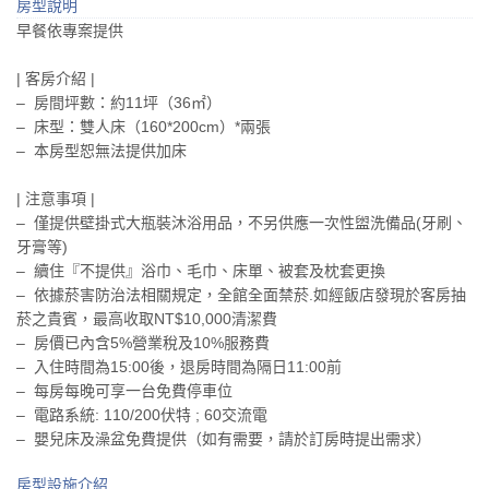
房型說明
早餐依專案提供
| 客房介紹 |
– 房間坪數：約11坪（36㎡）
– 床型：雙人床（160*200cm）*兩張
– 本房型恕無法提供加床
| 注意事項 |
– 僅提供壁掛式大瓶裝沐浴用品，不另供應一次性盥洗備品(牙刷、
牙膏等)
– 續住『不提供』浴巾、毛巾、床單、被套及枕套更換
– 依據菸害防治法相關規定，全館全面禁菸.如經飯店發現於客房抽
菸之貴賓，最高收取NT$10,000清潔費
– 房價已內含5%營業稅及10%服務費
– 入住時間為15:00後，退房時間為隔日11:00前
– 每房每晚可享一台免費停車位
– 電路系統: 110/200伏特 ; 60交流電
– 嬰兒床及澡盆免費提供（如有需要，請於訂房時提出需求）
房型設施介紹