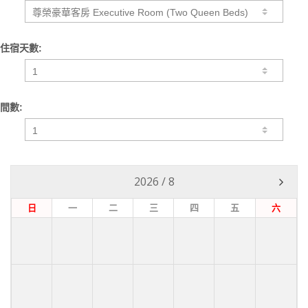
住宿天數:
間數:
2026
/
8
日
一
二
三
四
五
六