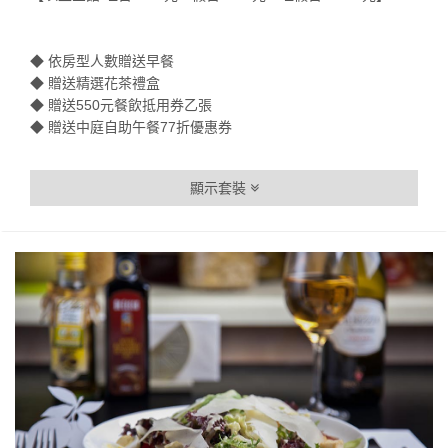
◆ 依房型人數贈送早餐
◆ 贈送精選花茶禮盒
◆ 贈送550元餐飲抵用券乙張
◆ 贈送中庭自助午餐77折優惠券
顯示套裝