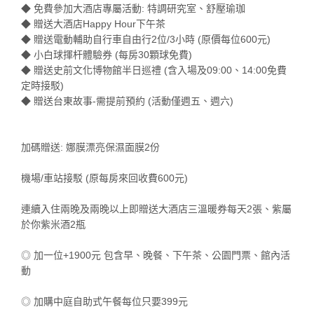
◆ 免費參加大酒店專屬活動: 特調研究室、舒壓瑜珈
◆ 贈送大酒店Happy Hour下午茶
◆ 贈送電動輔助自行車自由行2位/3小時 (原價每位600元)
◆ 小白球揮杆體驗券 (每房30顆球免費)
◆ 贈送史前文化博物館半日巡禮 (含入場及09:00、14:00免費
定時接駁)
◆ 贈送台東故事-需提前預約 (活動僅週五、週六)
加碼贈送: 娜膜漂亮保濕面膜2份
機場/車站接駁 (原每房來回收費600元)
連續入住兩晚及兩晚以上即贈送大酒店三溫暖券每天2張、紫屬
於你紫米酒2瓶
◎ 加一位+1900元 包含早、晚餐、下午茶、公園門票、館內活
動
◎ 加購中庭自助式午餐每位只要399元