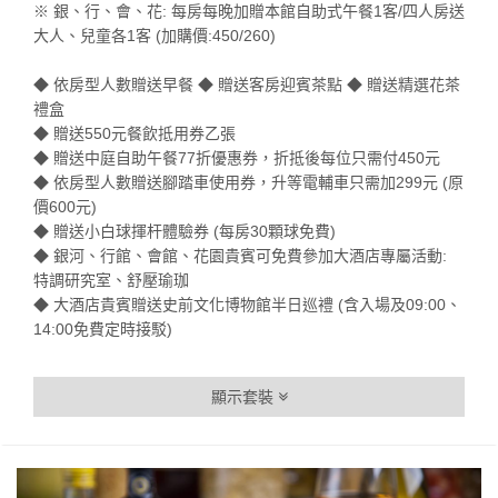
※ 銀、行、會、花: 每房每晚加贈本館自助式午餐1客/四人房送
大人、兒童各1客 (加購價:450/260)
◆ 依房型人數贈送早餐 ◆ 贈送客房迎賓茶點 ◆ 贈送精選花茶
禮盒
◆ 贈送550元餐飲抵用券乙張
◆ 贈送中庭自助午餐77折優惠券，折抵後每位只需付450元
◆ 依房型人數贈送腳踏車使用券，升等電輔車只需加299元 (原
價600元)
◆ 贈送小白球揮杆體驗券 (每房30顆球免費)
◆ 銀河、行館、會館、花園貴賓可免費參加大酒店專屬活動:
特調研究室、舒壓瑜珈
◆ 大酒店貴賓贈送史前文化博物館半日巡禮 (含入場及09:00、
14:00免費定時接駁)
顯示套裝