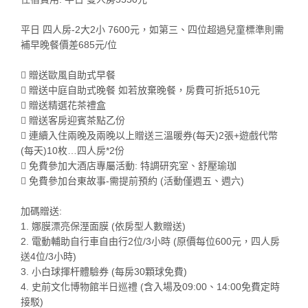
平日 四人房-2大2小 7600元，如第三、四位超過兒童標準則需
補早晚餐價差685元/位
 贈送歐風自助式早餐
 贈送中庭自助式晚餐 如若放棄晚餐，房費可折抵510元
 贈送精選花茶禮盒
 贈送客房迎賓茶點乙份
 連續入住兩晚及兩晚以上贈送三溫暖券(每天)2張+遊戲代幣
(每天)10枚…四人房*2份
 免費參加大酒店專屬活動: 特調研究室、舒壓瑜珈
 免費參加台東故事-需提前預約 (活動僅週五、週六)
加碼贈送:
1. 娜膜漂亮保溼面膜 (依房型人數贈送)
2. 電動輔助自行車自由行2位/3小時 (原價每位600元，四人房
送4位/3小時)
3. 小白球揮杆體驗券 (每房30顆球免費)
4. 史前文化博物館半日巡禮 (含入場及09:00、14:00免費定時
接駁)