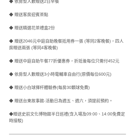
◆ 依房型人數贈送2日早餐
◆ 贈送客房迎賓茶點
◆ 贈送精選花茶禮盒2份
◆ 贈送2046元中庭自助晚餐抵用券一張 (等同2客晚餐)，四人
房贈送兩張 (等同4客晚餐)
◆ 贈送中庭自助午餐77折優惠券，折抵後每位只需付452元
◆ 依房型人數贈送3小時電輔車自由行(原價每位600元)
◆ 贈送小白球揮杆體驗券(每房30顆球免費)
◆ 贈送台東故事館-活動日為週五、週六，須提前預約。
◆贈送史前文化博物館半日巡禮(含入場及09:00、14:00免費定
時接駁)