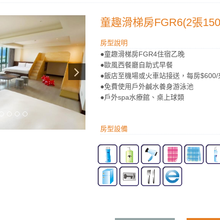
童趣滑梯房FGR6(2張150*2
房型說明
●童趣滑梯房FGR4住宿乙晚
●歐風西餐廳自助式早餐
●飯店至機場或火車站接送，每房$600/
●免費使用戶外鹹水養身游泳池
●戶外spa水療館、桌上球類
房型設備