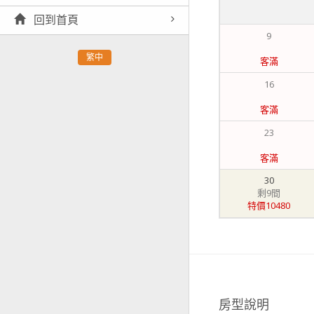
回到首頁
9
繁中
客滿
16
客滿
23
客滿
30
剩9間
特價10480
房型說明