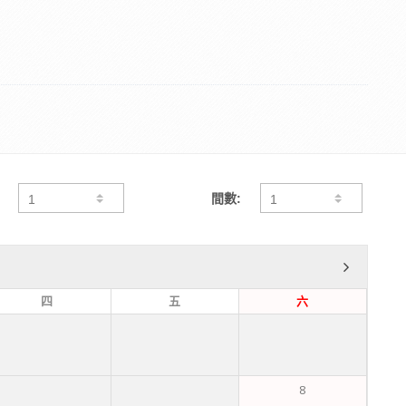
間數:
四
五
六
8