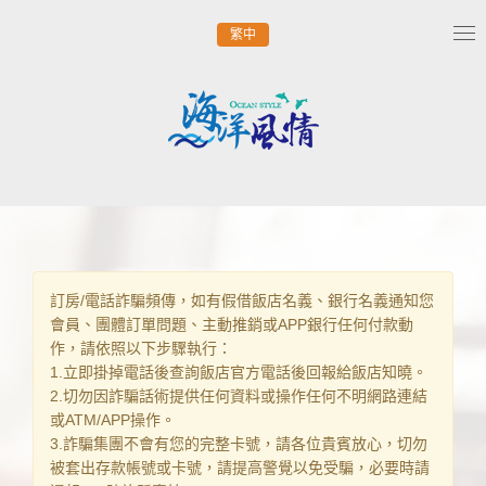
繁中
Tog
nav
訂房/電話詐騙頻傳，如有假借飯店名義、銀行名義通知您
會員、團體訂單問題、主動推銷或APP銀行任何付款動
作，請依照以下步驟執行：
1.立即掛掉電話後查詢飯店官方電話後回報給飯店知曉。
2.切勿因詐騙話術提供任何資料或操作任何不明網路連結
或ATM/APP操作。
3.詐騙集團不會有您的完整卡號，請各位貴賓放心，切勿
被套出存款帳號或卡號，請提高警覺以免受騙，必要時請