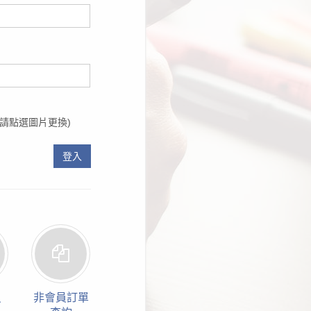
請點選圖片更換)
登入
員
非會員訂單