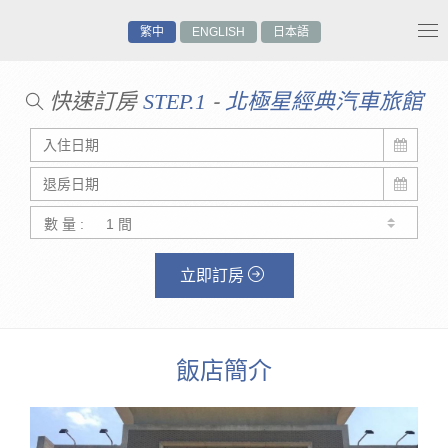
繁中
ENGLISH
日本語
Tog
nav
快速訂房
-
STEP.1
北極星經典汽車旅館
數 量 :
立即訂房
飯店簡介