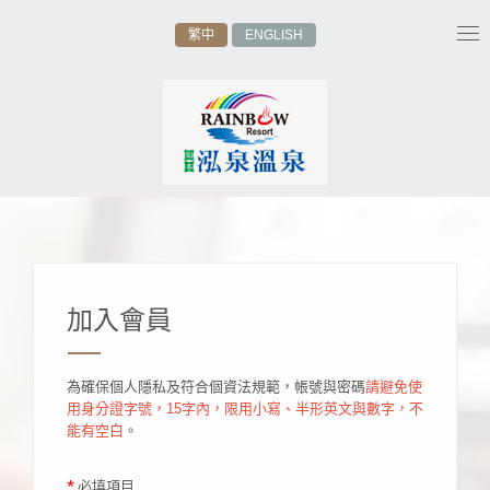
繁中
ENGLISH
Tog
nav
加入會員
為確保個人隱私及符合個資法規範，帳號與密碼
請避免使
用身分證字號，15字內，限用小寫、半形英文與數字，不
能有空白
。
*
必填項目